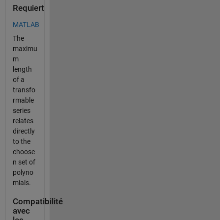
Requiert
MATLAB
The
maximu
m
length
of a
transfo
rmable
series
relates
directly
to the
choose
n set of
polyno
mials.
Compatibilité
avec