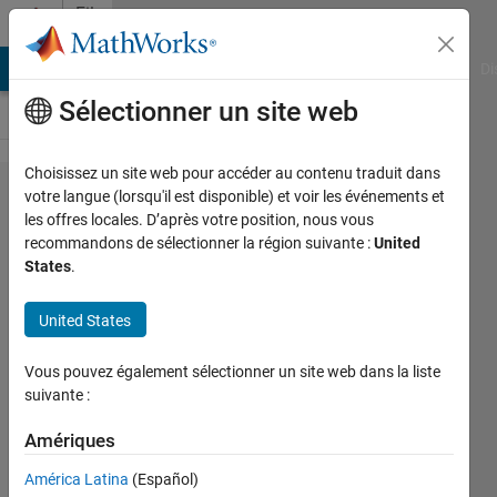
Passer au contenu
File
Exchange
MATLAB Answers
File Exchange
Cody
AI Chat Playground
Di
Sélectionner un site web
Choisissez un site web pour accéder au contenu traduit dans
ORTHPOLYFIT,
votre langue (lorsqu'il est disponible) et voir les événements et
les offres locales. D’après votre position, nous vous
ORTHPOLYVAL
recommandons de sélectionner la région suivante :
United
States
.
Direct transform of multivariate series to a
United States
polynomial domain by the Gaussian
quadrature methods.
Vous pouvez également sélectionner un site web dans la liste
suivante :
Ingo Löhken
Version 1.0.0.0
(39,4 ko)
1,4K téléchargements
0,00/5
(0)
Amériques
8 avr. 2016
América Latina
(Español)