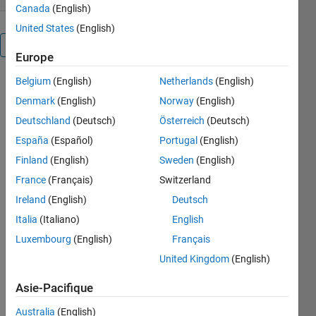
Canada
(English)
United States
(English)
Présentation
Europe
Belgium
(English)
Netherlands
(English)
This toolbox
supports the
Denmark
(English)
Norway
(English)
direct
Deutschland
(Deutsch)
Österreich
(Deutsch)
transform of
España
(Español)
Portugal
(English)
a
multivariate
Finland
(English)
Sweden
(English)
series by the
France
(Français)
Switzerland
fourier series
Ireland
(English)
Deutsch
expansion
for a given
Italia
(Italiano)
English
set of
Luxembourg
(English)
Français
polynomials
United Kingdom
(English)
using
Gaussian
Asie-Pacifique
quadrature
methods.
Australia
(English)