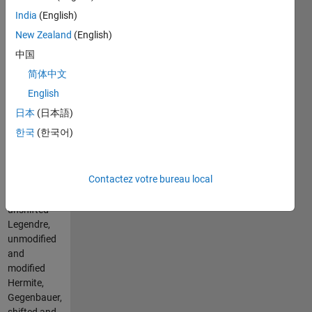
Any classical
India
(English)
set of
polynomials
New Zealand
(English)
is
中国
implemented
简体中文
and could be
easily used,
English
i.e. shifted
日本
(日本語)
and
한국
(한국어)
unshifted
Chebyshev,
generalized
Contactez votre bureau local
Laguerre,
shifted and
unshifted
Legendre,
unmodified
and
modified
Hermite,
Gegenbauer,
shifted and