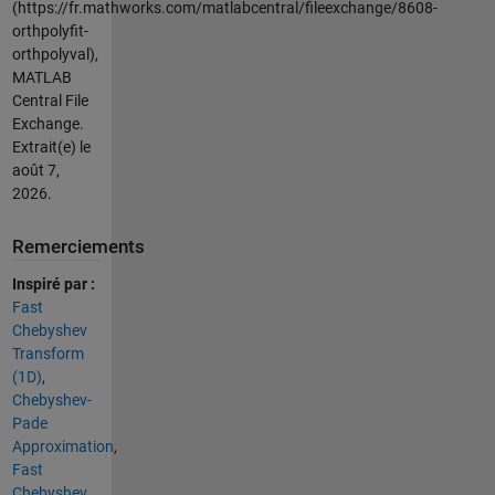
(https://fr.mathworks.com/matlabcentral/fileexchange/8608-
orthpolyfit-
orthpolyval),
MATLAB
Central File
Exchange.
Extrait(e) le
août 7,
2026
.
Remerciements
Inspiré par :
Fast
Chebyshev
Transform
(1D)
,
Chebyshev-
Pade
Approximation
,
Fast
Chebyshev