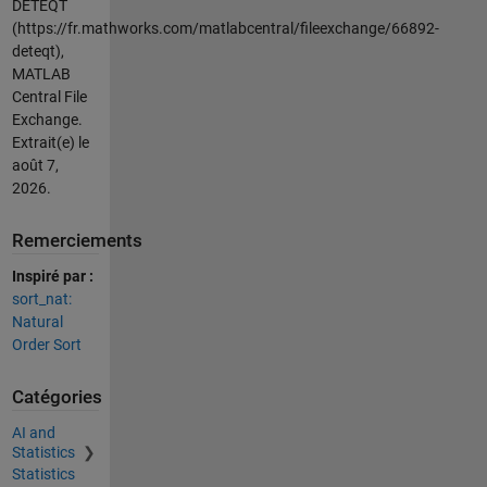
DETEQT
(https://fr.mathworks.com/matlabcentral/fileexchange/66892-
deteqt),
MATLAB
Central File
Exchange.
Extrait(e) le
août 7,
2026
.
Remerciements
Inspiré par :
sort_nat:
Natural
Order Sort
Catégories
AI and
Statistics
Statistics