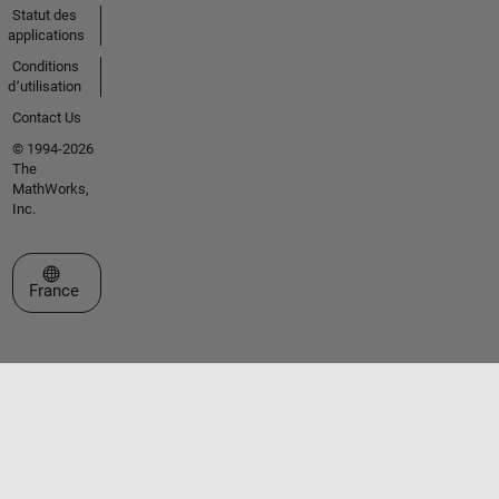
Statut des
applications
Conditions
d՚utilisation
Contact Us
© 1994-2026
The
MathWorks,
Inc.
Sélectionner un site web
France