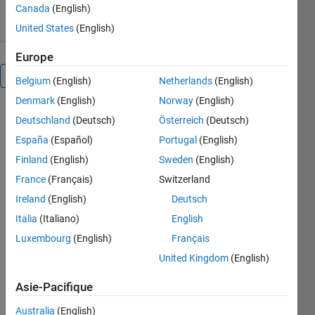
0,00/5
(0)
25 mai 2018
Canada
(English)
United States
(English)
Europe
Présentation
Belgium
(English)
Netherlands
(English)
Denmark
(English)
Norway
(English)
The
Deutschland
(Deutsch)
Österreich
(Deutsch)
Diagnostic
España
(Español)
Portugal
(English)
targETEd
seQuencing
Finland
(English)
Sweden
(English)
adjudicaTion
France
(Français)
Switzerland
(DETEQT)
Ireland
(English)
Deutsch
software is
designed to
Italia
(Italiano)
English
process
Luxembourg
(English)
Français
targeted
United Kingdom
(English)
infectious
disease next
Asie-Pacifique
generation
sequencing
Australia
(English)