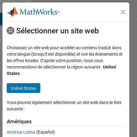
Passer au contenu
File
Exchange
MATLAB Answers
File Exchange
Cody
AI Chat Playground
Di
Sélectionner un site web
Choisissez un site web pour accéder au contenu traduit dans
DETEQT
votre langue (lorsqu'il est disponible) et voir les événements et
les offres locales. D’après votre position, nous vous
recommandons de sélectionner la région suivante :
United
States
.
Diagnostic software for
United States
targeted infectious disease
next generation sequencing
Vous pouvez également sélectionner un site web dans la liste
(NGS) data
suivante :
N/A
Amériques
Version 1.0.9.0
(110 ko)
26 téléchargements
América Latina
(Español)