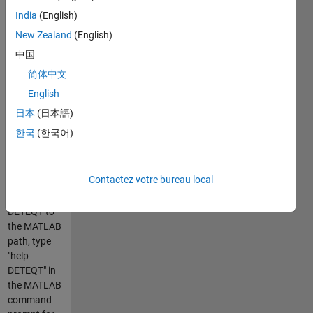
(NGS) data.
India
(English)
DETEQT
New Zealand
(English)
excels at
making
中国
diagnostic
简体中文
calls when
English
NGS panel
targets may
日本
(日本語)
be
한국
(한국어)
completely
absent.
After
Contactez votre bureau local
downloading
and adding
DETEQT to
the MATLAB
path, type
"help
DETEQT" in
the MATLAB
command