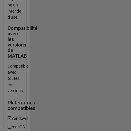
ng on
intende
d use.
Compatibilité
avec
les
versions
de
MATLAB
Compatible
avec
toutes
les
versions
Plateformes
compatibles
Windows
macOS