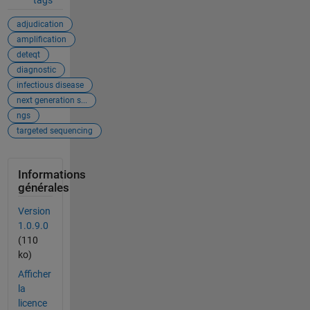
adjudication
amplification
deteqt
diagnostic
infectious disease
next generation s...
ngs
targeted sequencing
Informations
générales
Version
1.0.9.0
(110
ko)
Afficher
la
licence