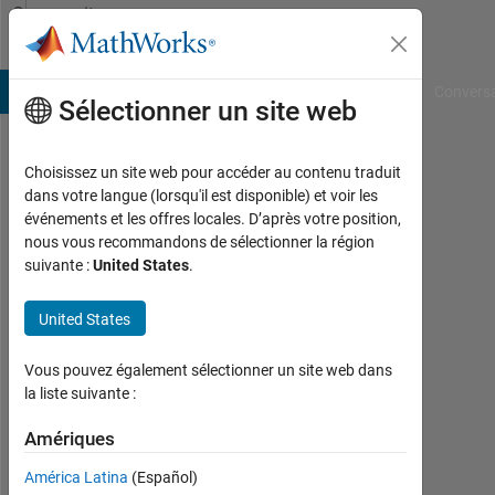
Passer au contenu
Community
Profile
B Answers
File Exchange
Cody
AI Chat Playground
Convers
Sélectionner un site web
Choisissez un site web pour accéder au contenu traduit
MOHD
dans votre langue (lorsqu'il est disponible) et voir les
événements et les offres locales. D’après votre position,
ISKANDAR
nous vous recommandons de sélectionner la région
suivante :
United States
.
PUTRA
AZAHAR
United States
Last
Vous pouvez également sélectionner un site web dans
seen:
la liste suivante :
environ
3 ans il
Amériques
y a
|
América Latina
(Español)
Actif