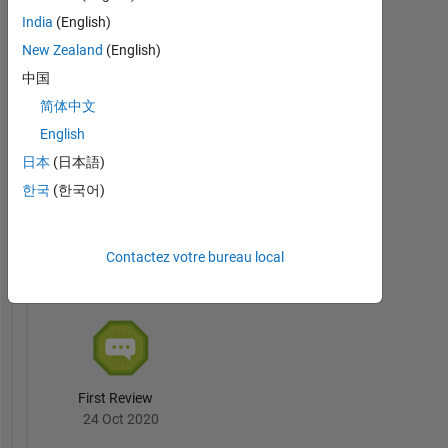
ISKANDAR
PUTRA
India
(English)
AZAHAR's
New Zealand
(English)
Badges
中国
File
简体中文
Exchange
Tout
English
Badges
日本
(日本語)
한국
(한국어)
Contactez votre bureau local
First Submission
26 Oct 2020
First Review
24 Oct 2020