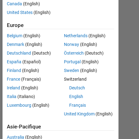
Canada
(English)
depuis
United States
(English)
2020
Europe
Followers:
0
Belgium
(English)
Netherlands
(English)
Denmark
(English)
Norway
(English)
Following:
0
Deutschland
(Deutsch)
Österreich
(Deutsch)
España
(Español)
Portugal
(English)
Follow
Finland
(English)
Sweden
(English)
France
(Français)
Switzerland
Message
Ireland
(English)
Deutsch
Ph.D.
Candidate
Italia
(Italiano)
English
Luxembourg
(English)
Français
United Kingdom
(English)
Badges
Asie-Pacifique
MOHD
Australia
(English)