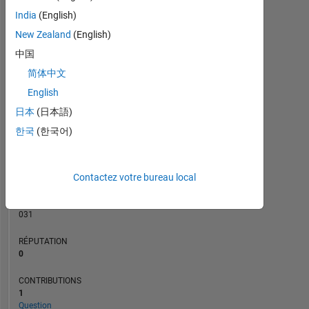
CONTRIBUTIONS
India
(English)
L
1
New Zealand
(English)
中国
简体中文
0
12/19
10/20
08/21
06/22
04/23
02/24
12/24
10/25
08/26
01/20
12/20
11/21
10/22
09/23
08/24
07/25
06/26
02/19
03/20
04/21
05/22
L
06/23
07/24
08/25
English
CHRONOLOGIE
日本
(日本語)
한국
(한국어)
RANG
161
Contactez votre bureau local
175
of
302
031
RÉPUTATION
0
CONTRIBUTIONS
1
Question