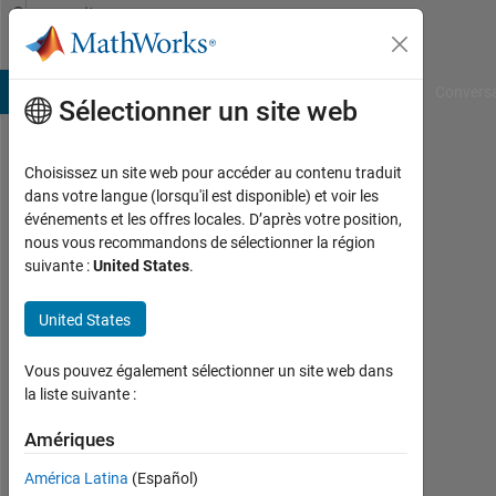
Passer au contenu
Community
Profile
B Answers
File Exchange
Cody
AI Chat Playground
Convers
Sélectionner un site web
Choisissez un site web pour accéder au contenu traduit
Iain
dans votre langue (lorsqu'il est disponible) et voir les
événements et les offres locales. D’après votre position,
Hunter
nous vous recommandons de sélectionner la région
suivante :
United States
.
Last
seen:
plus
United States
de 3
ans il
Vous pouvez également sélectionner un site web dans
y a
la liste suivante :
|
Actif
Amériques
depuis
América Latina
(Español)
2019