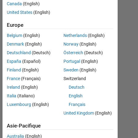
Canada
(English)
Followers:
United States
(English)
0
Europe
Following:
0
Belgium
(English)
Netherlands
(English)
Denmark
(English)
Norway
(English)
Follow
Deutschland
(Deutsch)
Österreich
(Deutsch)
España
(Español)
Portugal
(English)
Finland
(English)
Sweden
(English)
Tableau de bord
France
(Français)
Switzerland
Ireland
(English)
Deutsch
Statistiques
Italia
(Italiano)
English
Luxembourg
(English)
Français
MATLAB Answers
United Kingdom
(English)
-2
-1
3
2
Asie-Pacifique
Australia
(English)