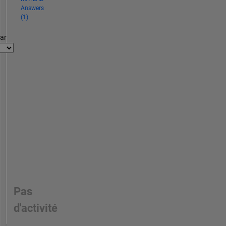
Answers
(1)
par
Pas
d'activité