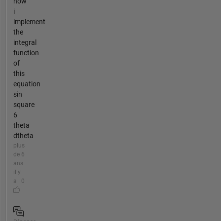
how
i
implement
the
integral
function
of
this
equation
sin
square
6
theta
dtheta
plus
de 6
ans
il y
a | 0