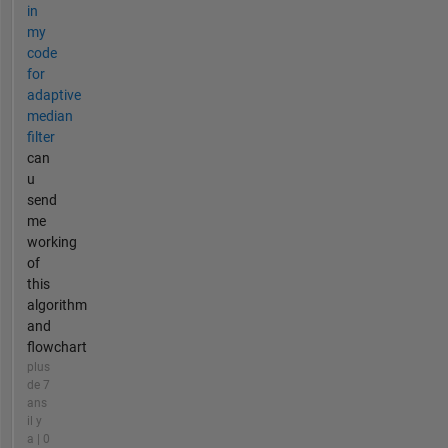
in
my
code
for
adaptive
median
filter
can
u
send
me
working
of
this
algorithm
and
flowchart
plus
de 7
ans
il y
a | 0