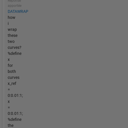
Réponse
apportée
DATAWRAP
how
i
wrap
these
two
curves?
%define
x
for
both
curves
x_ref
=
0:0.01:1;
x
=
0:0.01:1;
%define
the