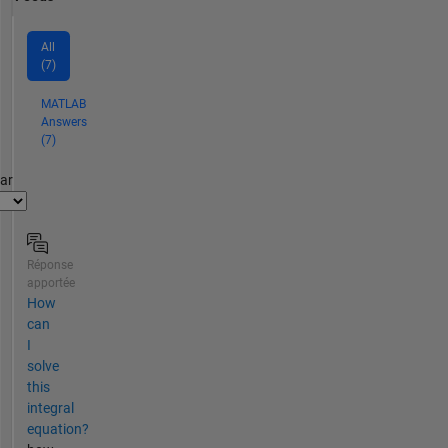
All
(7)
MATLAB
Answers
(7)
par
Réponse
apportée
How
can
I
solve
this
integral
equation?