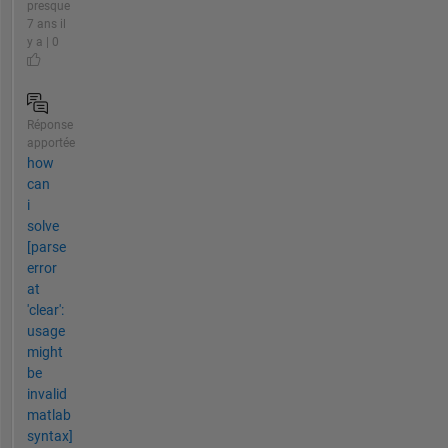
presque
7 ans il
y a | 0
Réponse
apportée
how
can
i
solve
[parse
error
at
'clear':
usage
might
be
invalid
matlab
syntax]