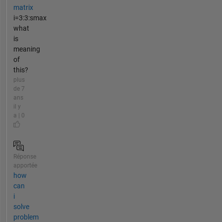
matrix
i=3:3:smax
what
is
meaning
of
this?
plus
de 7
ans
il y
a | 0
Réponse
apportée
how
can
i
solve
problem