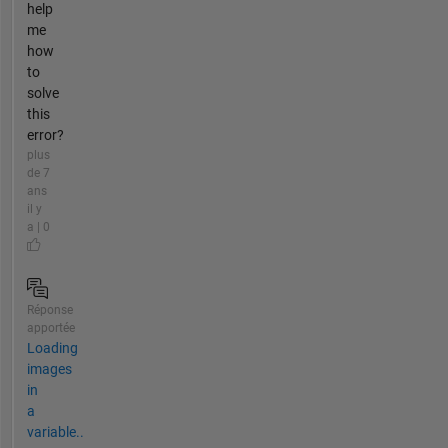
help
me
how
to
solve
this
error?
plus
de 7
ans
il y
a | 0
Réponse
apportée
Loading
images
in
a
variable..