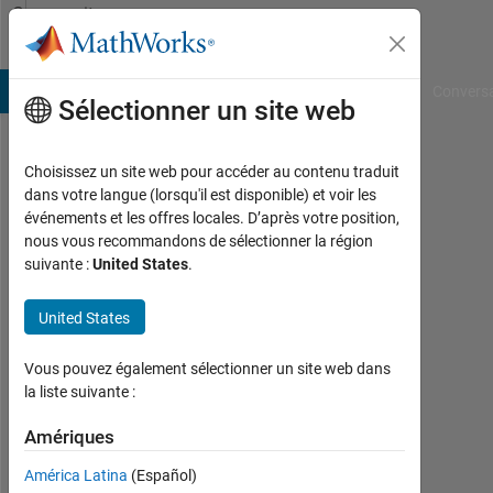
Passer au contenu
Community
Profile
B Answers
File Exchange
Cody
AI Chat Playground
Convers
Sélectionner un site web
Choisissez un site web pour accéder au contenu traduit
Zeeshan
dans votre langue (lorsqu'il est disponible) et voir les
événements et les offres locales. D’après votre position,
Salam
nous vous recommandons de sélectionner la région
suivante :
United States
.
Last
seen:
plus
United States
de 6
ans il
Vous pouvez également sélectionner un site web dans
y a
la liste suivante :
|
Actif
Amériques
depuis
América Latina
(Español)
2019