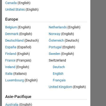
Canada
(English)
Followers:
United States
(English)
0
Europe
Following:
0
Belgium
(English)
Netherlands
(English)
Denmark
(English)
Norway
(English)
Follow
Deutschland
(Deutsch)
Österreich
(Deutsch)
España
(Español)
Portugal
(English)
Finland
(English)
Sweden
(English)
Tableau de bord
France
(Français)
Switzerland
Ireland
(English)
Deutsch
Statistiques
Italia
(Italiano)
English
Luxembourg
(English)
Français
MATLAB Answers
United Kingdom
(English)
-2
-1
4
3
Asie-Pacifique
Australia
(English)
2