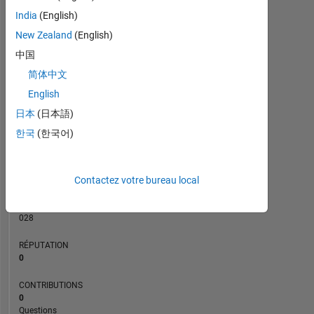
CONTRIBUTIONS
India
(English)
L
New Zealand
(English)
1
中国
简体中文
0
01/20
11/20
09/21
07/22
05/23
01/25
11/25
02/20
01/21
12/21
11/22
10/23
09/24
08/25
07/26
03/19
03/20
03/21
03/22
03/23
L
03/24
03/25
03/26
English
CHRONOLOGIE
日本
(日本語)
한국
(한국어)
RANG
158
Contactez votre bureau local
912
of
302
028
RÉPUTATION
0
CONTRIBUTIONS
0
Questions