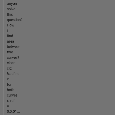
anyon
solve
this
question?
How
i
find
area
between
two
curves?
clear;
clc;
%define
x
for
both
curves
x_ref
=
0:0.01...