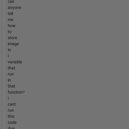
can
anyone
tell
me
how
to
store
image
in
I
variable
that
run
in
that
function?
i
cant
run
this
code
due