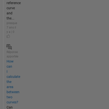
reference
curve
and
the...
presque
7 ans il
y a | 0
Réponse
apportée
How
can
I
calculate
the
area
between
two
curves?
Can