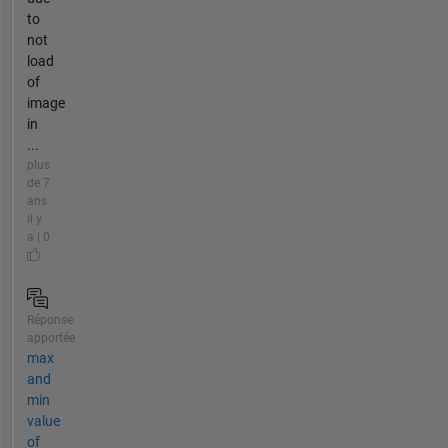
to
not
load
of
image
in
...
plus
de 7
ans
il y
a | 0
Réponse
apportée
max
and
min
value
of