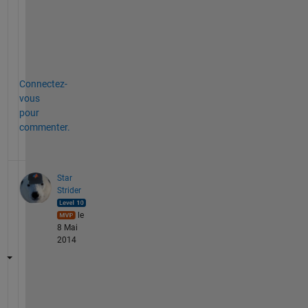
m
e
n
t
Connectez-
vous
pour
commenter.
Star
Strider
le
8 Mai
2014
I