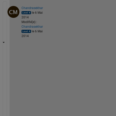
Chandrasekhar
le 6 Mai
2014
Modifié(e) :
Chandrasekhar
le 6 Mai
2014
r
e
m
o
v
e 
t
h
e 
e
n