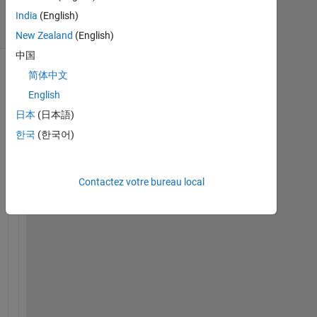
24 Vues
India
(English)
(30 jours)
New Zealand
(English)
中国
简体中文
English
日本
(日本語)
한국
(한국어)
Contactez votre bureau local
w
o
r
k
i
n
g 