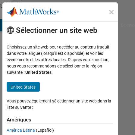
Passer au contenu
MATLAB
Answers
AB Answers
File Exchange
Cody
AI Chat Playground
Discuss
Sélectionner un site web
Choisissez un site web pour accéder au contenu traduit
dans votre langue (lorsqu'il est disponible) et voir les
how
événements et les offres locales. D’après votre position,
nous vous recommandons de sélectionner la région
can i
suivante :
United States
.
solve
[parse
United States
error
Vous pouvez également sélectionner un site web dans la
at
liste suivante :
'clear':
Amériques
usage
might
América Latina
(Español)