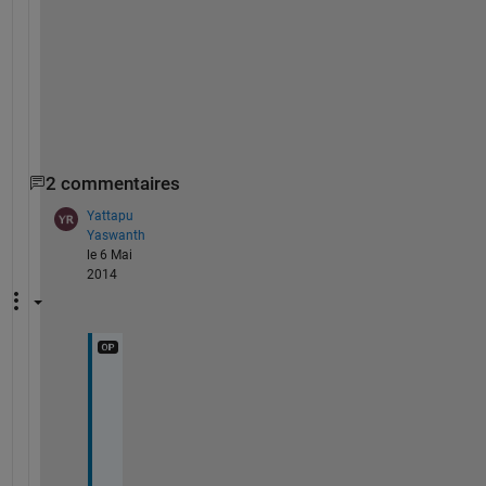
d 
u
s
e 
i
t
2 commentaires
Yattapu
Yaswanth
le 6 Mai
2014
s
a
m
e 
e