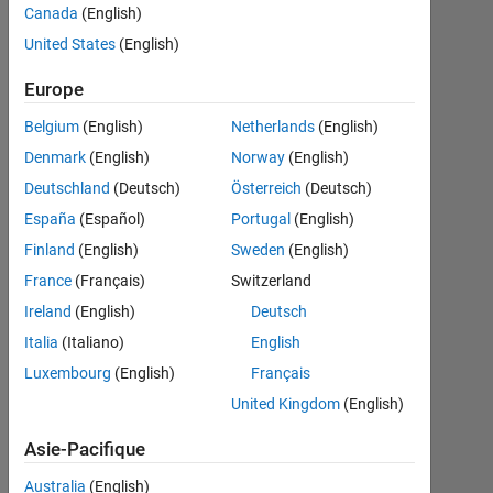
be
Canada
(English)
invalid
United States
(English)
matlab
Europe
syntax]
Belgium
(English)
Netherlands
(English)
Denmark
(English)
Norway
(English)
Yattapu
Deutschland
(Deutsch)
Österreich
(Deutsch)
Yaswanth
España
(Español)
Portugal
(English)
6
Mai
Finland
(English)
Sweden
(English)
2014
France
(Français)
Switzerland
3
Ireland
(English)
Deutsch
Réponses
Italia
(Italiano)
English
Mise
Luxembourg
(English)
Français
à
United Kingdom
(English)
jour
16
Asie-Pacifique
Avr
Australia
(English)
2019