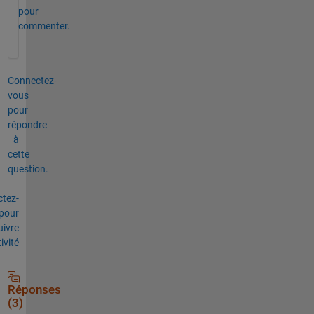
pour
commenter.
Connectez-
vous
pour
répondre
à
cette
question.
tez-
pour
uivre
tivité
Réponses
(3)