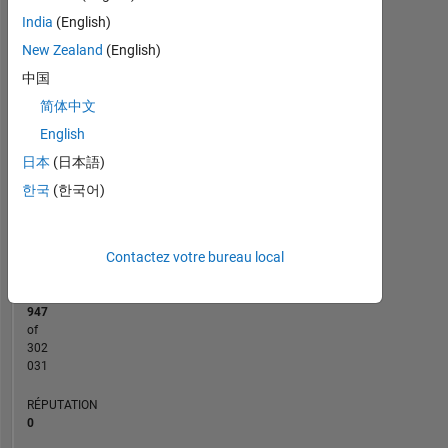
India
(English)
CONTRIBUTIONS
New Zealand
(English)
2
中国
L
简体中文
1
English
日本
(日本語)
0
04/21
12/21
08/22
04/23
08/24
04/25
12/25
08/26
05/21
02/22
11/22
08/23
05/24
02/25
11/25
08/20
06/21
04/22
02/23
L
12/23
10/24
08/25
06/26
한국
(한국어)
CHRONOLOGIE
Contactez votre bureau local
RANG
280
947
of
302
031
RÉPUTATION
0