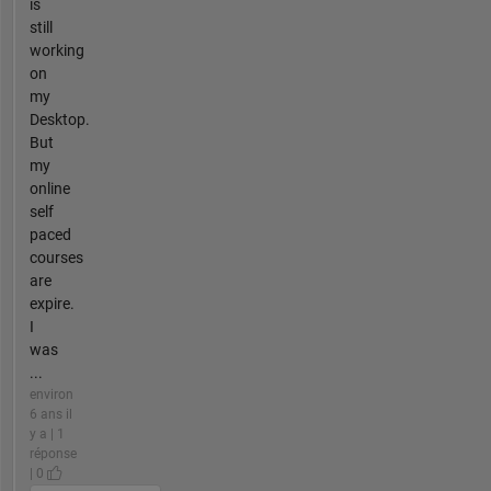
is
still
working
on
my
Desktop.
But
my
online
self
paced
courses
are
expire.
I
was
...
environ
6 ans il
y a | 1
réponse
| 0