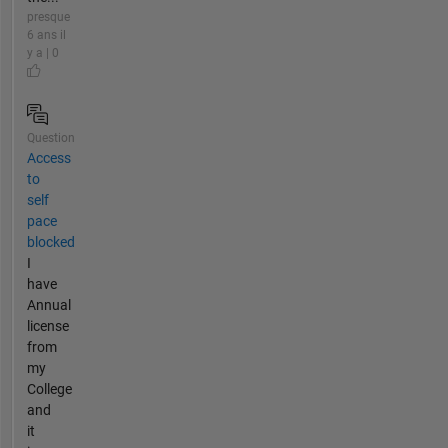
presque
6 ans il
y a | 0
Question
Access
to
self
pace
blocked
I
have
Annual
license
from
my
College
and
it