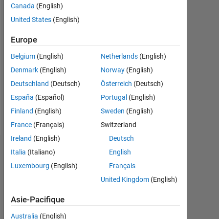
Canada
(English)
depuis
United States
(English)
2020
Europe
Followers:
0
Belgium
(English)
Netherlands
(English)
Denmark
(English)
Norway
(English)
Following:
1
Deutschland
(Deutsch)
Österreich
(Deutsch)
España
(Español)
Portugal
(English)
Follow
Finland
(English)
Sweden
(English)
France
(Français)
Switzerland
Ireland
(English)
Deutsch
Tableau de bord
Italia
(Italiano)
English
Luxembourg
(English)
Français
Statistiques
United Kingdom
(English)
MATLAB Answers
Asie-Pacifique
-2
-1
4
3
Australia
(English)