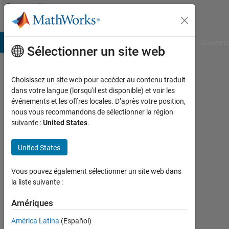
Passer au contenu
Community
Profile
B Answers
File Exchange
Cody
AI Chat Playground
Convers
Sélectionner un site web
Choisissez un site web pour accéder au contenu traduit
Atta
dans votre langue (lorsqu'il est disponible) et voir les
événements et les offres locales. D’après votre position,
ul
nous vous recommandons de sélectionner la région
suivante :
United States
.
Wasay
Malik
United States
Last
Vous pouvez également sélectionner un site web dans
seen:
la liste suivante :
3
mois
Amériques
il y a
|
América Latina
(Español)
Actif