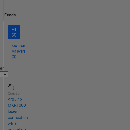
Feeds
All
(3)
MATLAB
Answers
(3)
par
Question
Arduino
MKR1000
loses
connection
while
uploading