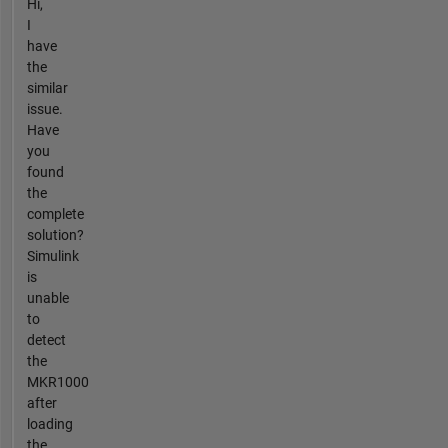
Hi,
I
have
the
similar
issue.
Have
you
found
the
complete
solution?
Simulink
is
unable
to
detect
the
MKR1000
after
loading
the...