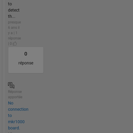
to
detect
th...
presque
6 ans il
y a | 1
réponse
| 0
0
réponse
Réponse
apportée
No
connection
to
mkr1000
board.