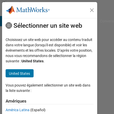
Passer au contenu
Community
Profile
B Answers
File Exchange
Cody
AI Chat Playground
Convers
Sélectionner un site web
Choisissez un site web pour accéder au contenu traduit
William
dans votre langue (lorsqu'il est disponible) et voir les
événements et les offres locales. D’après votre position,
Picariello
nous vous recommandons de sélectionner la région
suivante :
United States
.
Last
seen:
environ
United States
3 ans il
y a
Vous pouvez également sélectionner un site web dans
|
la liste suivante :
Actif
depuis
Amériques
2023
América Latina
(Español)