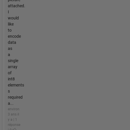
attached.
I
would
like
to
encode
data
as
a
single
array
of
int8
elements
s
required
a...
environ
3 ans il
y a | 1
réponse