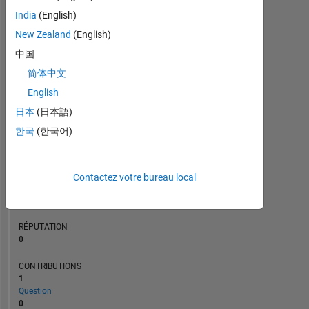
CONTRIBUTIONS
L
1
India
(English)
New Zealand
(English)
中国
0
简体中文
10/23
02/24
10/24
02/25
10/25
02/26
11/23
04/24
09/24
07/25
05/26
06/23
12/23
06/24
12/24
L
06/25
12/25
06/26
CHRONOLOGIE
English
日本
(日本語)
한국
(한국어)
RANG
188
137
of
Contactez votre bureau local
302
028
RÉPUTATION
0
CONTRIBUTIONS
1
Question
0