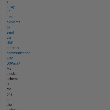
an
array
of
uint8
elements
to
send
via
UDP
ethernet
communication
with
DSPace?
My
blocks
scheme
is
the
one
in
the
picture