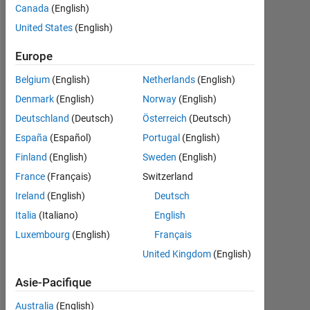
Followers:
Canada
(English)
0
United States
(English)
Following:
Europe
0
Belgium
(English)
Netherlands
(English)
Denmark
(English)
Norway
(English)
Follow
Deutschland
(Deutsch)
Österreich
(Deutsch)
España
(Español)
Portugal
(English)
Finland
(English)
Sweden
(English)
Tableau de bord
France
(Français)
Switzerland
Statistiques
Ireland
(English)
Deutsch
Italia
(Italiano)
English
MATLAB Answers
Luxembourg
(English)
Français
-2
-1
3
2
United Kingdom
(English)
Asie-Pacifique
Australia
(English)