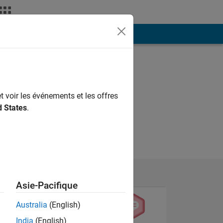
ión
Más
t voir les événements et les offres
d States
.
Asie-Pacifique
Australia
(English)
India
(English)