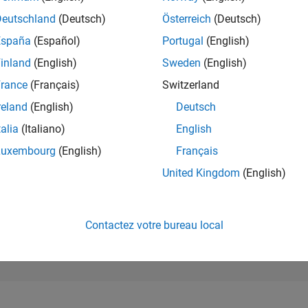
2 978
of 302 028
Deutschland
(Deutsch)
Österreich
(Deutsch)
España
(Español)
Portugal
(English)
RÉPUTATION
20
inland
(English)
Sweden
(English)
rance
(Français)
Switzerland
CONTRIBUTIO
3
Questions
reland
(English)
Deutsch
5
Réponses
talia
(Italiano)
English
ACCEPTATION
Luxembourg
(English)
Français
VOS RÉPONS
66.67%
22
11/22
L
06/23
01/24
08/24
03/25
10/25
05/26
United Kingdom
(English)
CHRONOLOGIE
VOTES REÇUS
9
Contactez votre bureau local