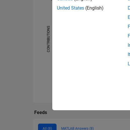
United States
(English)
-2
-1
5
4
3
F
CONTRIBUTIONS
F
L
2
I
1
I
0
11/19
05/20
11/20
05/21
11/21
05/22
05/23
11/23
05/24
11/24
05/25
11/25
05/19
12/19
07/20
02/21
09/21
04/
Feeds
All (8)
MATLAB Answers (8)