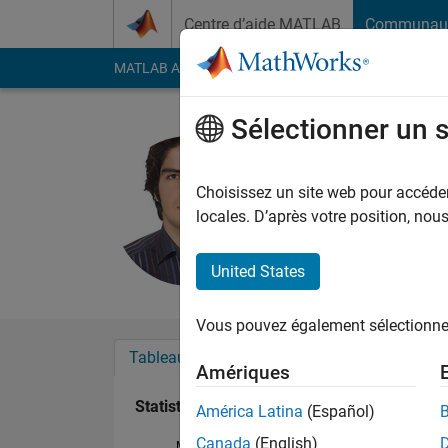
Passer au contenu
Centre d’aide MATLAB
Communau
MATLAB Answers
File Exchange
Cody
AI Cha
Sélectionner un 
Mostafa N
Last seen: environ 5 a
Choisissez un site web pour accéder 
Followers:
0
Followi
locales. D’après votre position, no
Follow
United States
Vous pouvez également sélectionner 
Tableau de bord
Badges
Recommanda
Amériques
Statistiques
América Latina
(Español)
Canada
(English)
MATLAB Answers