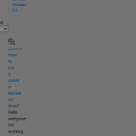
Answers
(1)
par
Question
How
to
run
C
codes
in
Matlab
on
linux?
Hello
everyone!
I'm
working