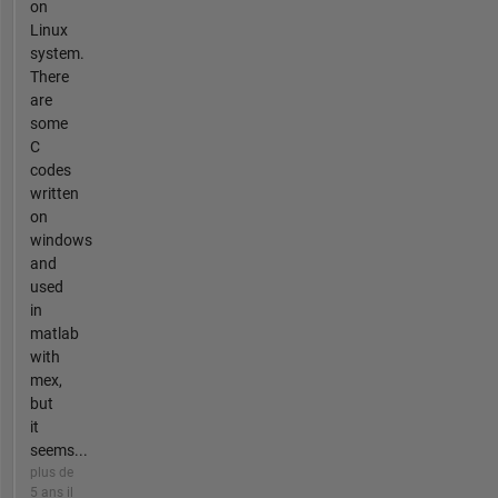
on
Linux
system.
There
are
some
C
codes
written
on
windows
and
used
in
matlab
with
mex,
but
it
seems...
plus de
5 ans il