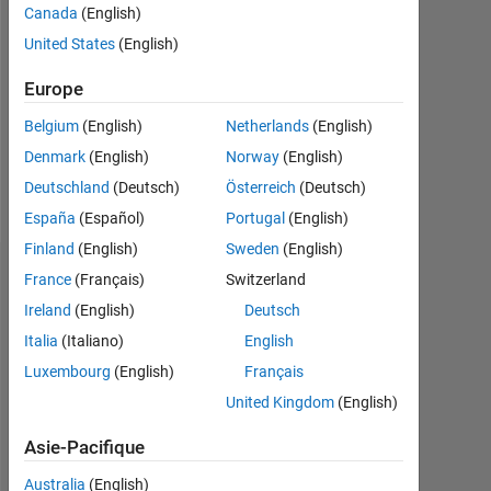
Canada
(English)
Followers:
United States
(English)
0
Europe
Following:
0
Belgium
(English)
Netherlands
(English)
Denmark
(English)
Norway
(English)
Follow
Deutschland
(Deutsch)
Österreich
(Deutsch)
España
(Español)
Portugal
(English)
Finland
(English)
Sweden
(English)
Tableau de bord
France
(Français)
Switzerland
Ireland
(English)
Deutsch
Statistiques
Italia
(Italiano)
English
Luxembourg
(English)
Français
MATLAB Answers
United Kingdom
(English)
-2
-1
3
2
Asie-Pacifique
Australia
(English)