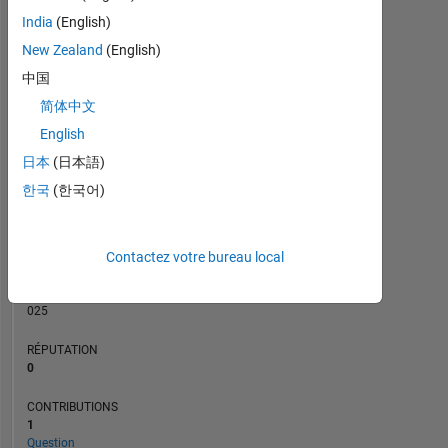
CONTRIBUTIONS
India
(English)
L
1
New Zealand
(English)
中国
简体中文
0
07/21
03/22
11/22
07/23
11/24
07/25
03/26
08/21
05/22
02/23
11/23
08/24
05/25
02/26
11/20
09/21
07/22
05/23
L
03/24
01/25
11/25
English
CHRONOLOGIE
日本
(日本語)
한국
(한국어)
RANG
288
Contactez votre bureau local
014
of
302
025
RÉPUTATION
0
CONTRIBUTIONS
1
Question