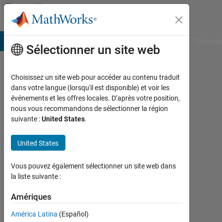
Passer au contenu
Community
Profile
B Answers
File Exchange
Cody
AI Chat Playground
Convers
Sélectionner un site web
Choisissez un site web pour accéder au contenu traduit
Haizheng
dans votre langue (lorsqu'il est disponible) et voir les
événements et les offres locales. D’après votre position,
Li
nous vous recommandons de sélectionner la région
suivante :
United States
.
Last
seen:
plus
United States
de 5
ans il
Vous pouvez également sélectionner un site web dans
y a
la liste suivante :
|
Actif
Amériques
depuis
América Latina
(Español)
2020