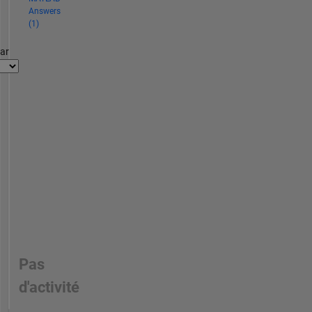
Answers
(1)
par
Pas
d'activité