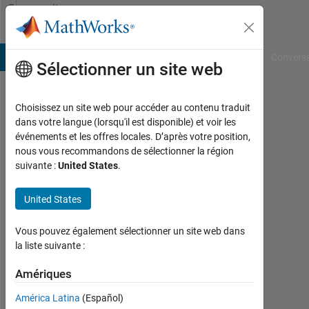
Passer au contenu
Community
Profile
B Answers
File Exchange
Cody
AI Chat Playground
Convers
Sélectionner un site web
Choisissez un site web pour accéder au contenu traduit
Haizheng
dans votre langue (lorsqu'il est disponible) et voir les
événements et les offres locales. D’après votre position,
Li
nous vous recommandons de sélectionner la région
suivante :
United States
.
Last
seen:
plus
United States
de 5
ans il
Vous pouvez également sélectionner un site web dans
y a
la liste suivante :
|
Actif
Amériques
depuis
América Latina
(Español)
2020