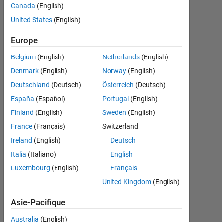
Canada
(English)
Followers:
United States
(English)
0
Europe
Following:
0
Belgium
(English)
Netherlands
(English)
Denmark
(English)
Norway
(English)
Follow
Deutschland
(Deutsch)
Österreich
(Deutsch)
España
(Español)
Portugal
(English)
Finland
(English)
Sweden
(English)
Tableau de bord
France
(Français)
Switzerland
Ireland
(English)
Deutsch
Statistiques
Italia
(Italiano)
English
Luxembourg
(English)
Français
MATLAB Answers
United Kingdom
(English)
-2
-1
3
2
Asie-Pacifique
Australia
(English)