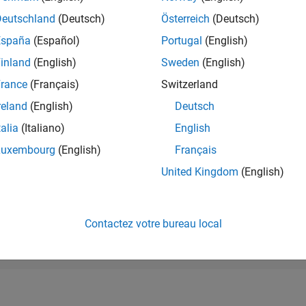
RANG
Deutschland
(Deutsch)
Österreich
(Deutsch)
1 182
of 178 195
España
(Español)
Portugal
(English)
CONTRIBUTIO
inland
(English)
Sweden
(English)
0
Problèmes
rance
(Français)
Switzerland
168
Solutions
reland
(English)
Deutsch
SCORE
2 104
talia
(Italiano)
English
Luxembourg
(English)
Français
NOMBRE DE
BADGES
United Kingdom
(English)
6
12/22
L
06/23
12/23
06/24
12/24
06/25
12/25
06/26
CHRONOLOGIE
Contactez votre bureau local