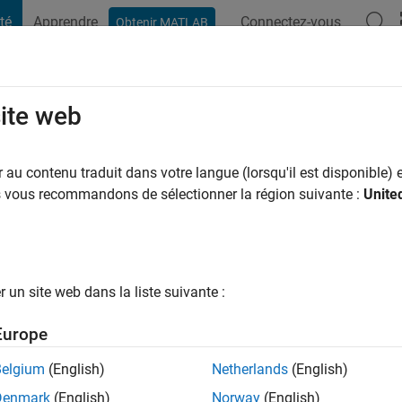
té
Apprendre
Connectez-vous
Obtenir MATLAB
t Playground
Conversaciones
Competiciones
Blogs
Publicac
site web
ns il y a
|
Actif depuis 2019
au contenu traduit dans votre langue (lorsqu'il est disponible) e
ng:
0
us vous recommandons de sélectionner la région suivante :
Unite
un site web dans la liste suivante :
Europe
tions
Belgium
(English)
Netherlands
(English)
Denmark
(English)
Norway
(English)