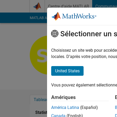
Passer au contenu
Centre d’aide MATLAB
Communau
MATLAB Answers
File Exchange
Cody
AI Cha
Sélectionner un 
sdsd sdsd
Last seen: plus de 2 a
Choisissez un site web pour accéder 
Followers:
0
Followi
locales. D’après votre position, no
Follow
United States
dd
Vous pouvez également sélectionner 
Amériques
Tableau de bord
Badges
Recommanda
América Latina
(Español)
Statistiques
Canada
(English)