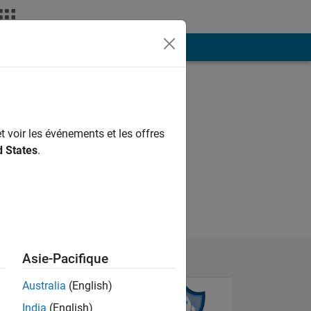
ión
Más
t voir les événements et les offres
d States
.
Asie-Pacifique
Australia
(English)
India
(English)