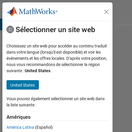
Passer au contenu
Community
Profile
B Answers
File Exchange
Cody
AI Chat Playground
Convers
Sélectionner un site web
Choisissez un site web pour accéder au contenu traduit
Francis
dans votre langue (lorsqu'il est disponible) et voir les
événements et les offres locales. D’après votre position,
Chabot
nous vous recommandons de sélectionner la région
suivante :
United States
.
Last
seen:
plus
United States
de 2
ans il
Vous pouvez également sélectionner un site web dans
y a
la liste suivante :
|
Actif
Amériques
depuis
América Latina
(Español)
2021