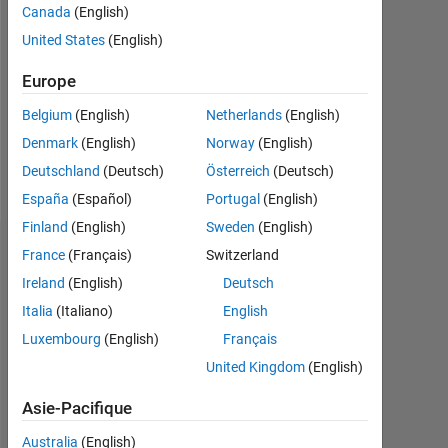
Canada
(English)
Followers:
United States
(English)
0
Europe
Following:
0
Belgium
(English)
Netherlands
(English)
Denmark
(English)
Norway
(English)
Follow
Deutschland
(Deutsch)
Österreich
(Deutsch)
España
(Español)
Portugal
(English)
Finland
(English)
Sweden
(English)
Tableau de bord
France
(Français)
Switzerland
Ireland
(English)
Deutsch
Statistiques
Italia
(Italiano)
English
Luxembourg
(English)
Français
MATLAB Answers
United Kingdom
(English)
-2
-1
5
4
Asie-Pacifique
3
Australia
(English)