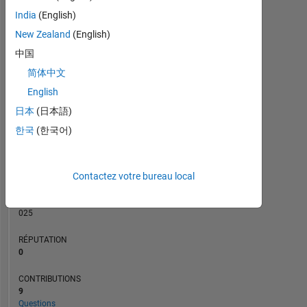
CONTRIBUTIONS
India
(English)
L
2
New Zealand
(English)
1
中国
简体中文
0
08/21
03/22
10/22
05/23
12/23
07/24
02/25
09/25
04/26
09/21
05/22
01/23
09/23
01/25
05/26
01/21
11/21
09/22
07/23
L
05/24
03/25
01/26
English
CHRONOLOGIE
日本
(日本語)
한국
(한국어)
RANG
293
Contactez votre bureau local
427
of
302
025
RÉPUTATION
0
CONTRIBUTIONS
9
Questions