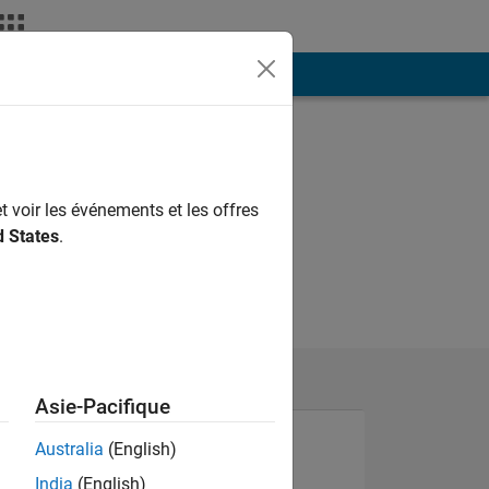
ión
Más
t voir les événements et les offres
d States
.
Asie-Pacifique
Australia
(English)
India
(English)