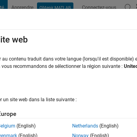
té
Apprendre
Connectez-vous
Obtenir MATLAB
t Playground
Conversaciones
Competiciones
Blogs
Publicac
site web
Chakraborty
 an il y a
|
Actif depuis 2020
au contenu traduit dans votre langue (lorsqu'il est disponible) e
ng:
0
us vous recommandons de sélectionner la région suivante :
Unite
un site web dans la liste suivante :
tions
Europe
Belgium
(English)
Netherlands
(English)
RANG
Denmark
(English)
Norway
(English)