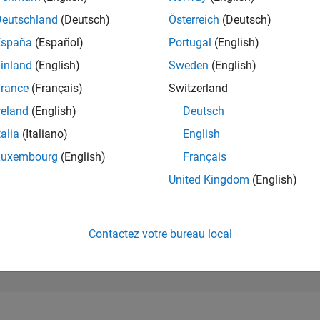
13 537
of 302 028
Deutschland
(Deutsch)
Österreich
(Deutsch)
España
(Español)
Portugal
(English)
RÉPUTATION
3
inland
(English)
Sweden
(English)
rance
(Français)
Switzerland
CONTRIBUTIO
33
Questions
reland
(English)
Deutsch
4
Réponses
talia
(Italiano)
English
ACCEPTATION
Luxembourg
(English)
Français
VOS RÉPONS
60.61%
02/23
L
08/23
02/24
08/24
02/25
08/25
02/26
08/26
United Kingdom
(English)
CHRONOLOGIE
VOTES REÇUS
2
Contactez votre bureau local