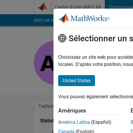
Passer au contenu
Centre d’aide MATLAB
Communau
MATLAB Answers
File Exchange
Cody
AI Cha
Sélectionner un 
Abhishek 
Last seen: environ un
Choisissez un site web pour accéder 
Followers:
0
Followi
locales. D’après votre position, no
Follow
United States
Vous pouvez également sélectionner 
Tableau de bord
Badges
Recommanda
Amériques
Statistiques
América Latina
(Español)
Canada
(English)
MATLAB Answers