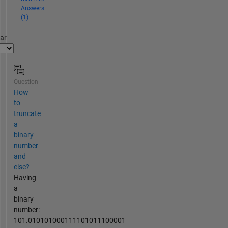
Answers
(1)
par
Question
How
to
truncate
a
binary
number
and
else?
Having
a
binary
number:
101.010101000111101011100001