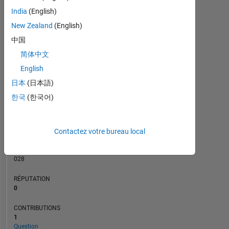
CONTRIBUTIONS
India
(English)
L
1
New Zealand
(English)
中国
简体中文
0
11/20
07/21
03/22
11/22
07/23
03/24
11/24
07/25
03/26
01/21
11/21
09/22
05/24
03/25
01/26
03/20
02/21
01/22
12/22
L
11/23
10/24
09/25
08/26
English
CHRONOLOGIE
日本
(日本語)
한국
(한국어)
RANG
269
Contactez votre bureau local
225
of
302
028
RÉPUTATION
0
CONTRIBUTIONS
1
Question