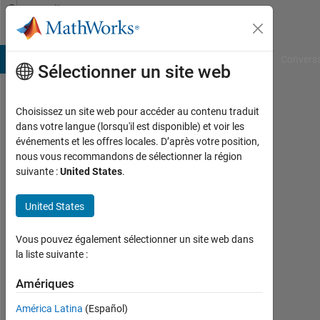
Passer au contenu
Community
Profile
B Answers
File Exchange
Cody
AI Chat Playground
Convers
Sélectionner un site web
Choisissez un site web pour accéder au contenu traduit
Marcela
dans votre langue (lorsqu'il est disponible) et voir les
événements et les offres locales. D’après votre position,
Matos
nous vous recommandons de sélectionner la région
suivante :
United States
.
Last
seen:
plus
United States
de 4
ans il
Vous pouvez également sélectionner un site web dans
y a
la liste suivante :
|
Actif
Amériques
depuis
América Latina
(Español)
2020