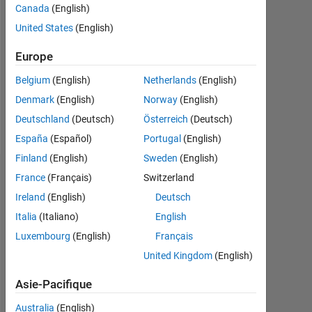
Canada
(English)
Followers:
United States
(English)
0
Europe
Following:
0
Belgium
(English)
Netherlands
(English)
Denmark
(English)
Norway
(English)
Follow
Deutschland
(Deutsch)
Österreich
(Deutsch)
España
(Español)
Portugal
(English)
Finland
(English)
Sweden
(English)
Tableau de bord
France
(Français)
Switzerland
Ireland
(English)
Deutsch
Statistiques
Italia
(Italiano)
English
Luxembourg
(English)
Français
MATLAB Answers
United Kingdom
(English)
-2
-1
3
2
Asie-Pacifique
Australia
(English)