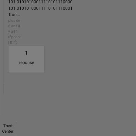
101.01010100011110101110000
101.01010100011110101110001
Trun...
plus de
6 ans il
y a | 1
réponse
| 0
1
réponse
Trust
Center