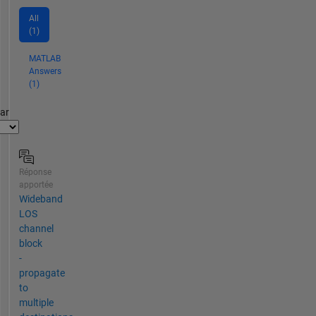
All
(1)
MATLAB
Answers
(1)
par
Réponse
apportée
Wideband
LOS
channel
block
-
propagate
to
multiple