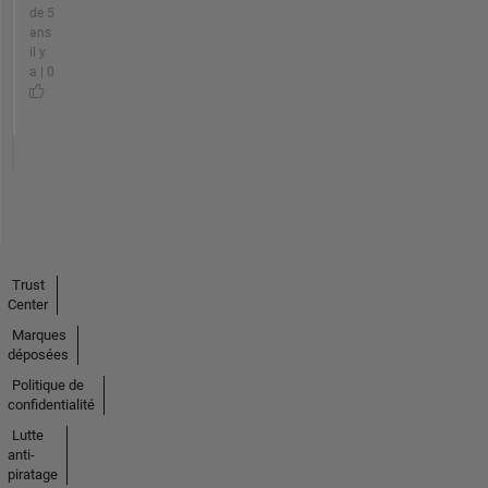
de 5
ans
il y
a | 0
Trust
Center
Marques
déposées
Politique de
confidentialité
Lutte
anti-
piratage