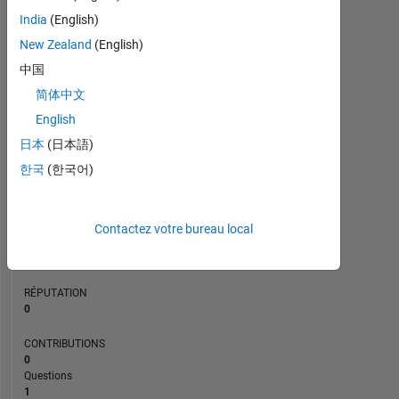
CONTRIBUTIONS
L
1
India
(English)
New Zealand
(English)
中国
0
简体中文
07/21
02/22
09/22
04/23
11/23
06/24
01/25
08/25
03/26
08/21
04/22
12/22
08/23
12/24
04/26
12/20
10/21
08/22
06/23
L
04/24
02/25
12/25
CHRONOLOGIE
English
日本
(日本語)
한국
(한국어)
RANG
290
949
of
Contactez votre bureau local
302
023
RÉPUTATION
0
CONTRIBUTIONS
0
Questions
1