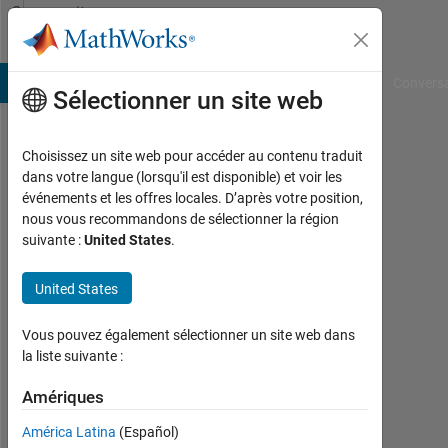
Passer au contenu
Community
Profile
B Answers
File Exchange
Cody
AI Chat Playground
Convers
Sélectionner un site web
Choisissez un site web pour accéder au contenu traduit
majd
dans votre langue (lorsqu'il est disponible) et voir les
événements et les offres locales. D’après votre position,
abdullah
nous vous recommandons de sélectionner la région
suivante :
United States
.
Last
seen:
environ
United States
un an il
y a
Vous pouvez également sélectionner un site web dans
|
la liste suivante :
Actif
depuis
Amériques
2020
América Latina
(Español)