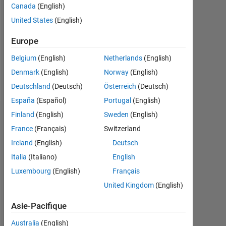
Followers:
Canada
(English)
0
United States
(English)
Following:
Europe
0
Belgium
(English)
Netherlands
(English)
Denmark
(English)
Norway
(English)
Follow
Deutschland
(Deutsch)
Österreich
(Deutsch)
España
(Español)
Portugal
(English)
Finland
(English)
Sweden
(English)
Tableau de bord
France
(Français)
Switzerland
Statistiques
Ireland
(English)
Deutsch
Italia
(Italiano)
English
MATLAB Answers
Luxembourg
(English)
Français
-2
-1
3
2
United Kingdom
(English)
Asie-Pacifique
Australia
(English)