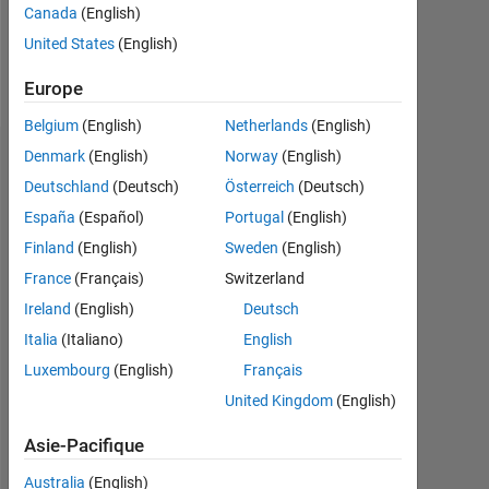
0
Canada
(English)
United States
(English)
Follow
Europe
Belgium
(English)
Netherlands
(English)
Denmark
(English)
Norway
(English)
Tableau de bord
Deutschland
(Deutsch)
Österreich
(Deutsch)
Feeds
España
(Español)
Portugal
(English)
Finland
(English)
Sweden
(English)
France
(Français)
Switzerland
Ireland
(English)
Deutsch
Italia
(Italiano)
English
Luxembourg
(English)
Français
United Kingdom
(English)
Asie-Pacifique
Australia
(English)