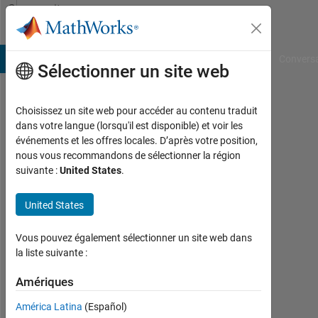
Passer au contenu
Community
Profile
B Answers
File Exchange
Cody
AI Chat Playground
Convers
Sélectionner un site web
Choisissez un site web pour accéder au contenu traduit
Hanaa
dans votre langue (lorsqu'il est disponible) et voir les
événements et les offres locales. D’après votre position,
Jabbar
nous vous recommandons de sélectionner la région
suivante :
United States
.
Last
seen:
environ
United States
6 ans il
y a
Vous pouvez également sélectionner un site web dans
la liste suivante :
Followers:
0
Amériques
América Latina
(Español)
Following: