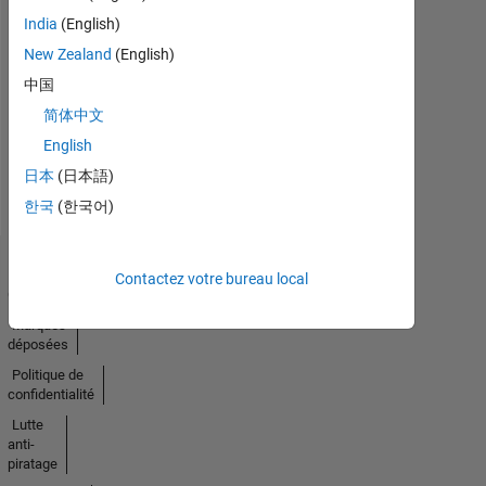
India
(English)
Pas
New Zealand
(English)
中国
d'activité
简体中文
English
日本
(日本語)
한국
(한국어)
Trust
Contactez votre bureau local
Center
Marques
déposées
Politique de
confidentialité
Lutte
anti-
piratage