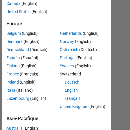
Canada
(English)
United States
(English)
Recommandations
Europe
Please
login
Belgium
(English)
Netherlands
(English)
to
Denmark
(English)
Norway
(English)
endorse
Deutschland
(Deutsch)
Österreich
(Deutsch)
this
person
España
(Español)
Portugal
(English)
in
Finland
(English)
Sweden
(English)
a
France
(Français)
Switzerland
skill
Ireland
(English)
Deutsch
Italia
(Italiano)
English
Luxembourg
(English)
Français
United Kingdom
(English)
Asie-Pacifique
Australia
(English)