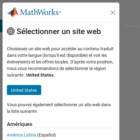
Passer au contenu
Community
Profile
B Answers
File Exchange
Cody
AI Chat Playground
Convers
Sélectionner un site web
Choisissez un site web pour accéder au contenu traduit
Hanaa
dans votre langue (lorsqu'il est disponible) et voir les
événements et les offres locales. D’après votre position,
Jabbar
nous vous recommandons de sélectionner la région
suivante :
United States
.
Followers:
0
United States
Following:
Vous pouvez également sélectionner un site web dans
0
la liste suivante :
Amériques
Follow
América Latina
(Español)