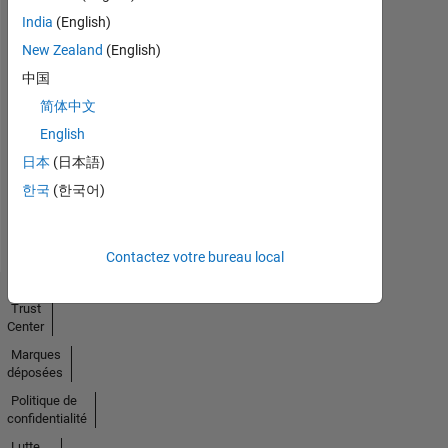
India
(English)
New Zealand
(English)
中国
No
简体中文
Endorsements
English
received
日本
(日本語)
한국
(한국어)
Contactez votre bureau local
Trust
Center
Marques
déposées
Politique de
confidentialité
Lutte