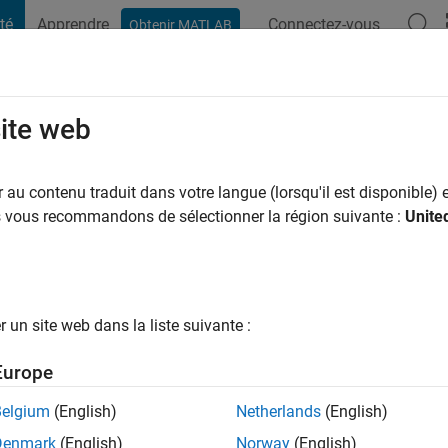
té
Apprendre
Connectez-vous
Obtenir MATLAB
t Playground
Conversaciones
Competiciones
Blogs
Publicac
site web
ncock
ns il y a
|
Actif depuis 2018
au contenu traduit dans votre langue (lorsqu'il est disponible) e
ng:
0
us vous recommandons de sélectionner la région suivante :
Unite
un site web dans la liste suivante :
tions
Europe
Belgium
(English)
Netherlands
(English)
RANG
Denmark
(English)
Norway
(English)