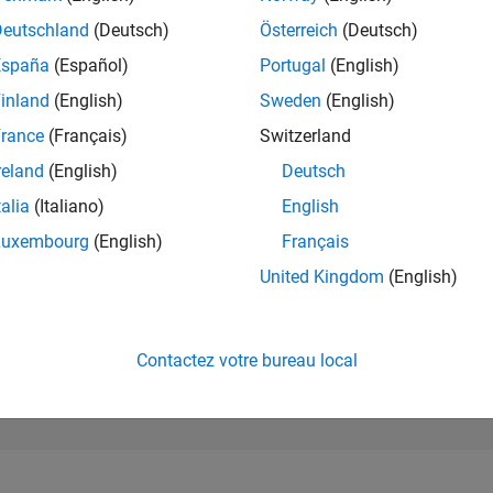
122 921
of 302 028
Deutschland
(Deutsch)
Österreich
(Deutsch)
España
(Español)
Portugal
(English)
RÉPUTATION
0
inland
(English)
Sweden
(English)
rance
(Français)
Switzerland
CONTRIBUTIO
0
Questions
reland
(English)
Deutsch
1
Réponse
talia
(Italiano)
English
ACCEPTATION
Luxembourg
(English)
Français
VOS RÉPONS
0.00%
21
05/22
L
01/23
09/23
05/24
01/25
09/25
05/26
United Kingdom
(English)
CHRONOLOGIE
VOTES REÇUS
0
Contactez votre bureau local