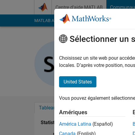
Passer au contenu
Centre d’aide MATLAB
Communau
MATLAB Answers
File Exchange
Cody
AI Cha
Sélectionner un 
Simon Ha
Last seen: environ 3 a
Choisissez un site web pour accéder 
Followers:
0
Followi
locales. D’après votre position, no
Follow
United States
Vous pouvez également sélectionner 
Tableau de bord
Badges
Recommanda
Amériques
Statistiques
América Latina
(Español)
Canada
(English)
MATLAB Answers