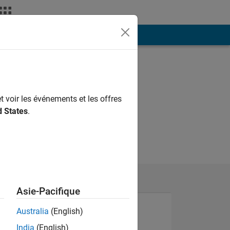
ión
Más
t voir les événements et les offres
d States
.
Asie-Pacifique
Australia
(English)
India
(English)