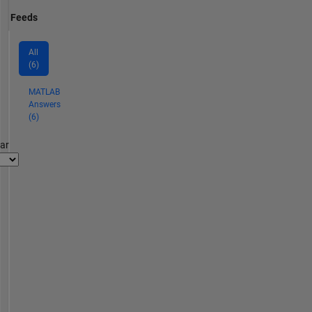
Feeds
All
(6)
MATLAB
Answers
(6)
par