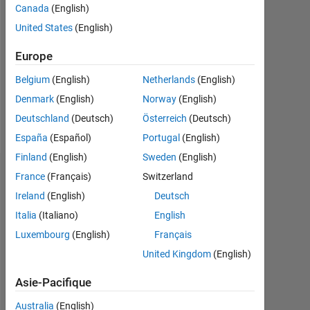
Canada
(English)
Followers:
United States
(English)
0
Europe
Following:
0
Belgium
(English)
Netherlands
(English)
Denmark
(English)
Norway
(English)
Follow
Deutschland
(Deutsch)
Österreich
(Deutsch)
España
(Español)
Portugal
(English)
Finland
(English)
Sweden
(English)
Tableau de bord
France
(Français)
Switzerland
Ireland
(English)
Deutsch
Statistiques
Italia
(Italiano)
English
Luxembourg
(English)
Français
MATLAB Answers
United Kingdom
(English)
-2
-1
6
5
Asie-Pacifique
4
Australia
(English)