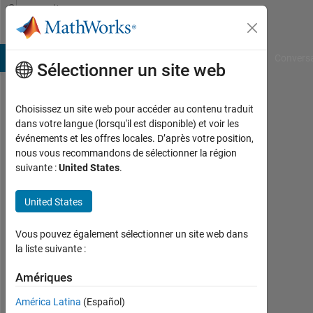
Passer au contenu
Community
Profile
B Answers
File Exchange
Cody
AI Chat Playground
Convers
Sélectionner un site web
Choisissez un site web pour accéder au contenu traduit
Jack
dans votre langue (lorsqu'il est disponible) et voir les
événements et les offres locales. D’après votre position,
Georege
nous vous recommandons de sélectionner la région
suivante :
United States
.
Last
seen:
plus
United States
de 5
ans il
Vous pouvez également sélectionner un site web dans
y a
la liste suivante :
|
Actif
Amériques
depuis
América Latina
(Español)
2021