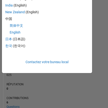
CONTRIBUTIONS
3
India
(English)
L
2
New Zealand
(English)
中国
1
简体中文
0
10/21
05/22
12/22
07/23
02/24
09/24
04/25
11/25
11/21
07/22
03/23
11/23
07/24
03/25
07/26
03/21
12/21
09/22
06/23
L
03/24
12/24
09/25
06/26
English
CHRONOLOGIE
日本
(日本語)
한국
(한국어)
RANG
298
Contactez votre bureau local
421
of
302
025
RÉPUTATION
0
CONTRIBUTIONS
6
Questions