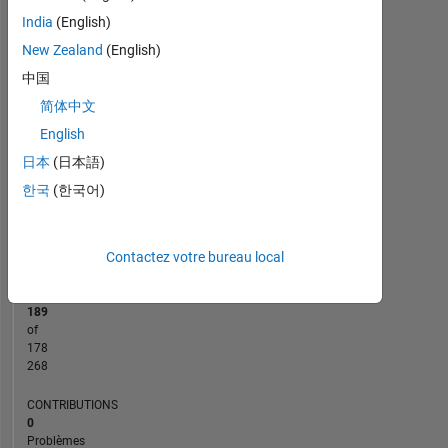
India
(English)
CONTRIBUTIONS
New Zealand
(English)
2
中国
L
简体中文
1
English
日本
(日本語)
0
10/21
05/22
12/22
07/23
02/24
09/24
04/25
11/25
11/21
07/22
03/23
11/23
07/24
03/25
07/26
03/21
12/21
09/22
06/23
L
03/24
12/24
09/25
06/26
한국
(한국어)
CHRONOLOGIE
Contactez votre bureau local
RANG
87
189
of
178
268
CONTRIBUTIONS
0
Problèmes