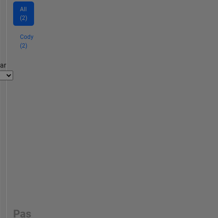
All
(2)
Cody
(2)
par
Pas