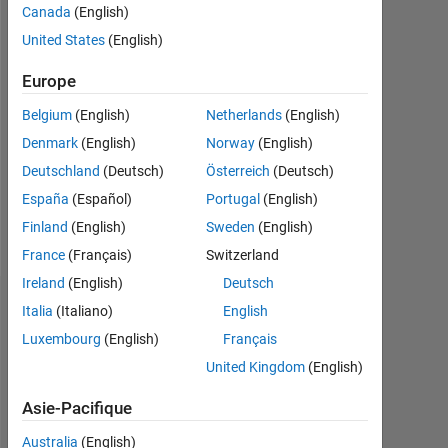
Canada
(English)
depuis
United States
(English)
2021
Europe
Followers:
0
Belgium
(English)
Netherlands
(English)
Denmark
(English)
Norway
(English)
Following:
0
Deutschland
(Deutsch)
Österreich
(Deutsch)
España
(Español)
Portugal
(English)
Follow
Finland
(English)
Sweden
(English)
France
(Français)
Switzerland
Ireland
(English)
Deutsch
Tableau de bord
Italia
(Italiano)
English
Luxembourg
(English)
Français
Statistiques
United Kingdom
(English)
Cody
Asie-Pacifique
-2
-1
4
3
Australia
(English)