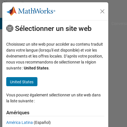
Passer au contenu
Community
Profile
B Answers
File Exchange
Cody
AI Chat Playground
Convers
Sélectionner un site web
Choisissez un site web pour accéder au contenu traduit
Sai
dans votre langue (lorsqu'il est disponible) et voir les
événements et les offres locales. D’après votre position,
Krishna
nous vous recommandons de sélectionner la région
suivante :
United States
.
Praneeth
Duggirala
United States
Last
Vous pouvez également sélectionner un site web dans
seen:
la liste suivante :
environ
5 ans il
Amériques
y a
|
América Latina
(Español)
Actif