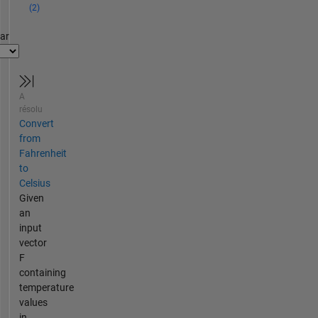
(2)
par
A
résolu
Convert
from
Fahrenheit
to
Celsius
Given
an
input
vector
F
containing
temperature
values
in