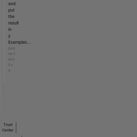
and
put
the
result
in
y.
Examples:...
plus
de 3
ans
il y
a
Trust
Center