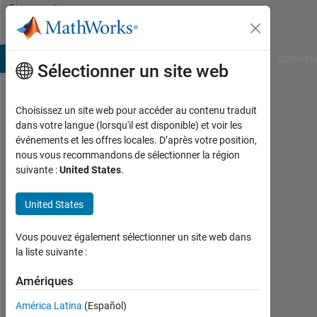
Passer au contenu
Community
Profile
B Answers
File Exchange
Cody
AI Chat Playground
Convers
Sélectionner un site web
Choisissez un site web pour accéder au contenu traduit
Vivienne
dans votre langue (lorsqu'il est disponible) et voir les
événements et les offres locales. D’après votre position,
Reiner
nous vous recommandons de sélectionner la région
suivante :
United States
.
Last
seen:
plus
United States
de 2
ans il
Vous pouvez également sélectionner un site web dans
y a
la liste suivante :
|
Actif
Amériques
depuis
América Latina
(Español)
2023