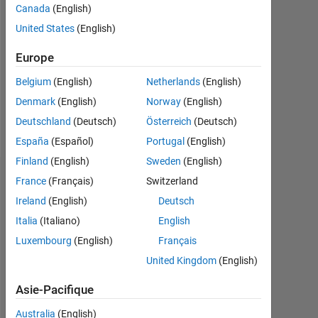
Canada
(English)
Followers:
United States
(English)
0
Europe
Following:
0
Belgium
(English)
Netherlands
(English)
Denmark
(English)
Norway
(English)
Follow
Deutschland
(Deutsch)
Österreich
(Deutsch)
España
(Español)
Portugal
(English)
Finland
(English)
Sweden
(English)
Tableau de bord
France
(Français)
Switzerland
Ireland
(English)
Deutsch
Statistiques
Italia
(Italiano)
English
Luxembourg
(English)
Français
Cody
United Kingdom
(English)
-2
-1
4
3
Asie-Pacifique
Australia
(English)
2