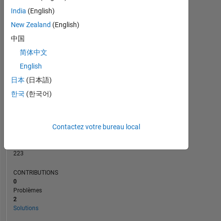
CONTRIBUTIONS
India
(English)
L
New Zealand
(English)
1
中国
简体中文
0
08/23
01/24
06/24
11/24
04/25
02/26
07/26
03/23
09/23
03/24
09/24
L
03/25
09/25
03/26
English
CHRONOLOGIE
日本
(日本語)
한국
(한국어)
RANG
94
Contactez votre bureau local
590
of
178
223
CONTRIBUTIONS
0
Problèmes
2
Solutions