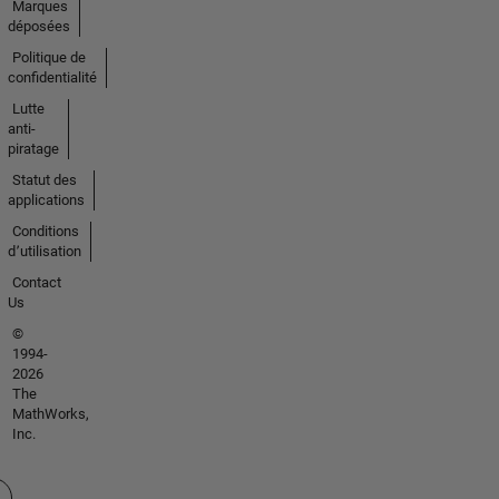
Marques
déposées
Politique de
confidentialité
Lutte
anti-
piratage
Statut des
applications
Conditions
d՚utilisation
Contact
Us
©
1994-
2026
The
MathWorks,
Inc.
tionner un site web