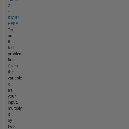
2
-
START
HERE
Try
out
this
test
problem
first.
Given
the
variable
x
as
your
input,
multiply
it
by
two