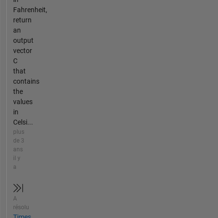
Fahrenheit,
return
an
output
vector
C
that
contains
the
values
in
Celsi...
plus
de 3
ans
il y
a
A
résolu
Times