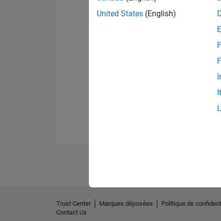
United States
(English)
F
F
I
I
Trust Center
Marques déposées
Politique de confident
Contact Us