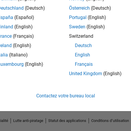
Deutschland
(Deutsch)
Österreich
(Deutsch)
España
(Español)
Portugal
(English)
inland
(English)
Sweden
(English)
rance
(Français)
Switzerland
reland
(English)
Deutsch
talia
(Italiano)
English
Luxembourg
(English)
Français
No Endorsements received
United Kingdom
(English)
Contactez votre bureau local
ialité
Lutte anti-piratage
Statut des applications
Conditions d՚utilisation