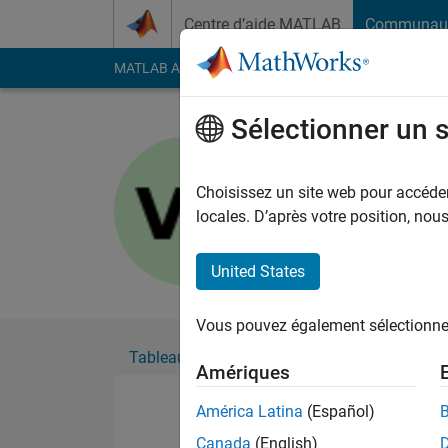
Passer au contenu
Centre d’aide MATLAB
Communau
MATLAB Answers
File Exchange
Cody
AI Cha
Sélectionner un 
Vivienne R
Actif depuis 2023
Choisissez un site web pour accéder 
Followers:
0
Followi
locales. D’après votre position, no
Follow
United States
Vous pouvez également sélectionner 
Tableau de bord
Badges
Recommanda
Amériques
América Latina
(Español)
Canada
(English)