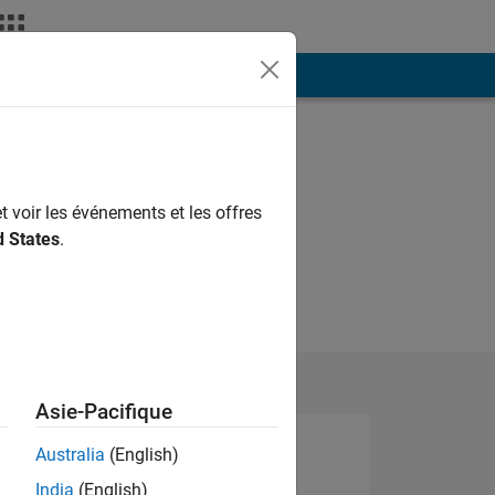
ión
Más
t voir les événements et les offres
d States
.
Asie-Pacifique
Australia
(English)
India
(English)