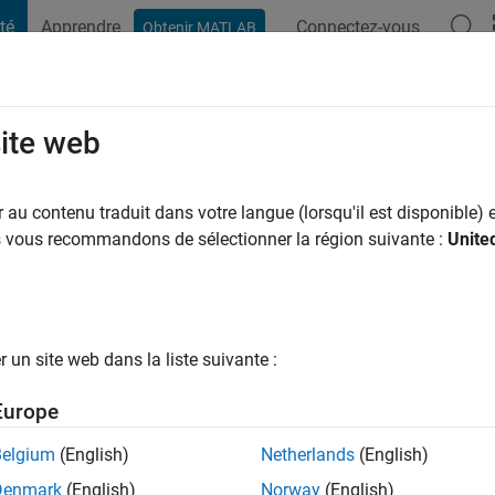
té
Apprendre
Connectez-vous
Obtenir MATLAB
t Playground
Conversaciones
Competiciones
Blogs
Publicac
site web
einer
au contenu traduit dans votre langue (lorsqu'il est disponible) e
ng:
0
us vous recommandons de sélectionner la région suivante :
Unite
un site web dans la liste suivante :
tions
Europe
Please
login
to endorse this person in a skill
Belgium
(English)
Netherlands
(English)
Denmark
(English)
Norway
(English)