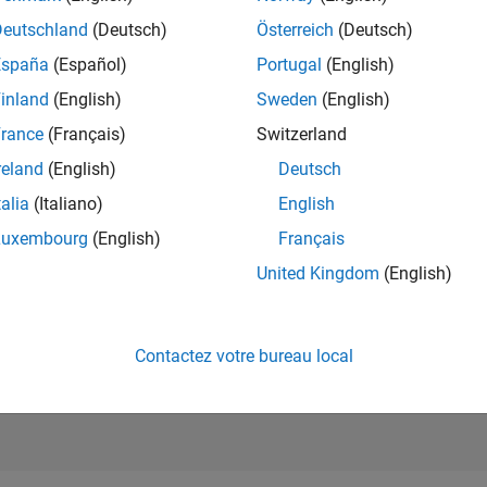
RANG
Deutschland
(Deutsch)
Österreich
(Deutsch)
2 000
of 302 023
España
(Español)
Portugal
(English)
RÉPUTATION
inland
(English)
Sweden
(English)
33
rance
(Français)
Switzerland
CONTRIBUTIO
reland
(English)
Deutsch
10
Questions
8
Réponses
talia
(Italiano)
English
Luxembourg
(English)
Français
ACCEPTATION
VOS RÉPONS
United Kingdom
(English)
30.0%
01/18
L
03/19
05/20
07/21
09/22
11/23
01/25
03/26
CHRONOLOGIE
VOTES REÇUS
10
Contactez votre bureau local