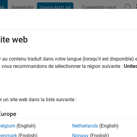
té
Apprendre
Connectez-vous
Obtenir MATLAB
t Playground
Conversaciones
Competiciones
Blogs
Publicac
site web
ns il y a
|
Actif depuis 2011
au contenu traduit dans votre langue (lorsqu'il est disponible) e
ng:
0
us vous recommandons de sélectionner la région suivante :
Unite
ge
Medical Sensing & Stimulation)
un site web dans la liste suivante :
Europe
tions
Belgium
(English)
Netherlands
(English)
Denmark
(English)
Norway
(English)