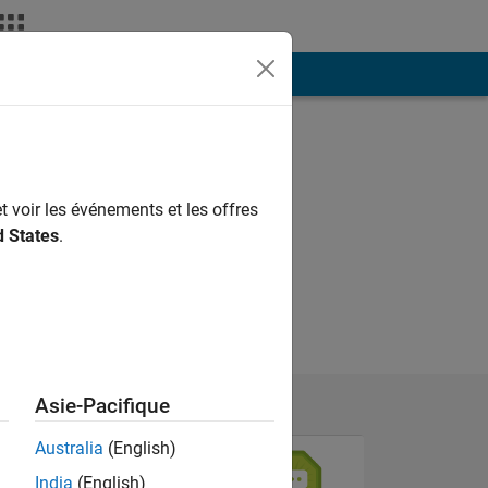
ión
Más
t voir les événements et les offres
d States
.
Asie-Pacifique
Australia
(English)
India
(English)