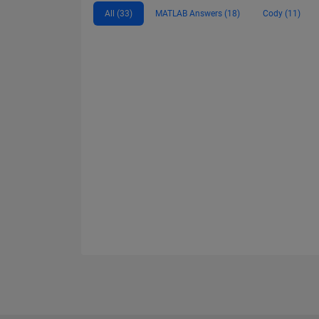
All (33)
MATLAB Answers (18)
Cody (11)