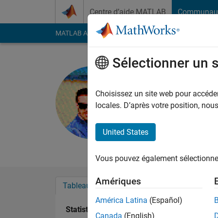
Passer au contenu
Centre d’aide MATLAB
Communau
MATLAB Answers
File Exchange
Cody
AI Cha
Sélectionner un 
Erik
Last seen: plus de 3 a
Choisissez un site web pour accéder 
Followers:
0
Followi
locales. D’après votre position, no
Follow
Messa
United States
Technical Medicine (
Vous pouvez également sélectionner 
Amériques
Tableau de bord
Badges
Recommanda
América Latina
(Español)
Statistiques
Canada
(English)