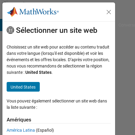
Passer au contenu
Community
Profile
B Answers
File Exchange
Cody
AI Chat Playground
Convers
Sélectionner un site web
Choisissez un site web pour accéder au contenu traduit
Joost
dans votre langue (lorsqu'il est disponible) et voir les
événements et les offres locales. D’après votre position,
Actif
nous vous recommandons de sélectionner la région
depuis
suivante :
United States
.
2021
United States
Followers:
0
Vous pouvez également sélectionner un site web dans
Following:
la liste suivante :
0
Amériques
América Latina
(Español)
Follow