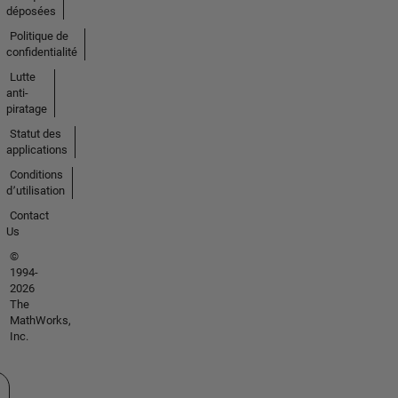
déposées
Politique de
confidentialité
Lutte
anti-
piratage
Statut des
applications
Conditions
d՚utilisation
Contact
Us
©
1994-
2026
The
MathWorks,
Inc.
tionner un site web