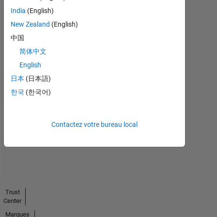
India
(English)
New Zealand
(English)
中国
简体中文
English
日本
(日本語)
No
한국
(한국어)
Endorsements
received
Contactez votre bureau local
Trust
Center
Marques