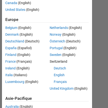
Canada
(English)
United States
(English)
Programming
Languages:
Europe
Python
Belgium
(English)
Netherlands
(English)
Recommandations
Denmark
(English)
Norway
(English)
Deutschland
(Deutsch)
Österreich
(Deutsch)
Please
login
España
(Español)
Portugal
(English)
to
Finland
(English)
Sweden
(English)
endorse
France
(Français)
Switzerland
this
person
Ireland
(English)
Deutsch
in
Italia
(Italiano)
English
a
Luxembourg
(English)
Français
skill
United Kingdom
(English)
Asie-Pacifique
Australia
(English)