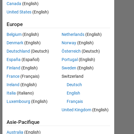
Canada
(English)
Followers:
United States
(English)
0
Europe
Following:
0
Belgium
(English)
Netherlands
(English)
Denmark
(English)
Norway
(English)
Follow
Deutschland
(Deutsch)
Österreich
(Deutsch)
España
(Español)
Portugal
(English)
Finland
(English)
Sweden
(English)
Tableau de bord
France
(Français)
Switzerland
Ireland
(English)
Deutsch
Statistiques
Italia
(Italiano)
English
Luxembourg
(English)
Français
MATLAB Answers
United Kingdom
(English)
-2
-1
4
3
Asie-Pacifique
Australia
(English)
2