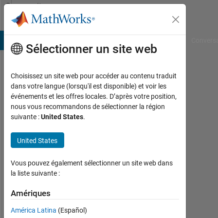
Passer au contenu
Community
Profile
B Answers
File Exchange
Cody
AI Chat Playground
Convers
Sélectionner un site web
Choisissez un site web pour accéder au contenu traduit
Dark
dans votre langue (lorsqu'il est disponible) et voir les
événements et les offres locales. D’après votre position,
Sorrow
nous vous recommandons de sélectionner la région
suivante :
United States
.
Last
seen:
plus
United States
de 4
ans il
Vous pouvez également sélectionner un site web dans
y a
la liste suivante :
|
Actif
Amériques
depuis
América Latina
(Español)
2022