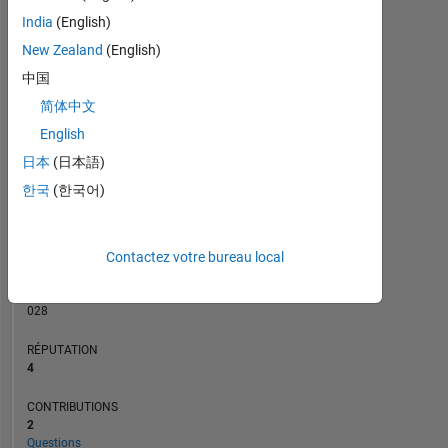
CONTRIBUTIONS
India
(English)
L
New Zealand
(English)
1
中国
简体中文
0
10/22
04/23
10/23
10/24
04/25
10/25
11/22
06/23
01/24
08/24
03/25
05/26
04/22
12/22
08/23
04/24
L
12/24
08/25
04/26
English
CHRONOLOGIE
日本
(日本語)
한국
(한국어)
RANG
10
Contactez votre bureau local
205
of
302
028
RÉPUTATION
4
CONTRIBUTIONS
2
Questions