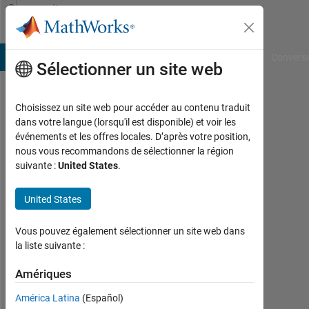
Passer au contenu
Community
Profile
B Answers
File Exchange
Cody
AI Chat Playground
Convers
Sélectionner un site web
Choisissez un site web pour accéder au contenu traduit
Enrico
dans votre langue (lorsqu'il est disponible) et voir les
événements et les offres locales. D’après votre position,
Last
nous vous recommandons de sélectionner la région
seen:
suivante :
United States
.
presque
2 ans il
United States
y a
|
Actif
Vous pouvez également sélectionner un site web dans
depuis
la liste suivante :
2023
Amériques
Followers:
América Latina
(Español)
0