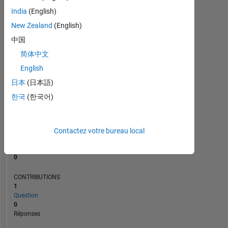
India
(English)
New Zealand
(English)
0
02/24
06/24
10/24
02/25
10/25
02/26
06/26
10/23
03/24
08/24
01/25
L
06/25
11/25
04/26
中国
CHRONOLOGIE
简体中文
English
日本
(日本語)
RANG
192
한국
(한국어)
153
of
302
028
Contactez votre bureau local
RÉPUTATION
0
CONTRIBUTIONS
1
Question
0
Réponses