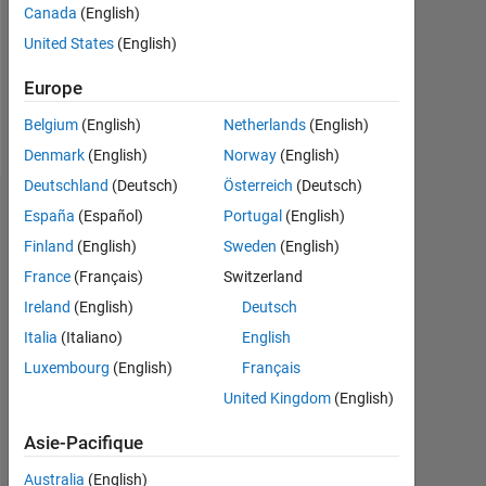
Canada
(English)
Following:
United States
(English)
0
Europe
Follow
Belgium
(English)
Netherlands
(English)
Denmark
(English)
Norway
(English)
Deutschland
(Deutsch)
Österreich
(Deutsch)
Tableau de bord
España
(Español)
Portugal
(English)
Finland
(English)
Sweden
(English)
Statistiques
France
(Français)
Switzerland
MATLAB Answers
Ireland
(English)
Deutsch
Italia
(Italiano)
English
-2
-1
3
2
Luxembourg
(English)
Français
United Kingdom
(English)
CONTRIBUTIONS
Asie-Pacifique
L
1
Australia
(English)