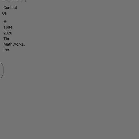
Contact
Us
©
1994-
2026
The
MathWorks,
Inc.
tionner un site web