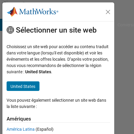
Passer au contenu
Community
Profile
B Answers
File Exchange
Cody
AI Chat Playground
Convers
Sélectionner un site web
Choisissez un site web pour accéder au contenu traduit
Girisha
dans votre langue (lorsqu'il est disponible) et voir les
événements et les offres locales. D’après votre position,
Joshi
nous vous recommandons de sélectionner la région
suivante :
United States
.
St.
Joseph
United States
engineering
Cllege
Vous pouvez également sélectionner un site web dans
la liste suivante :
Actif
depuis
Amériques
2012
América Latina
(Español)
Followers: