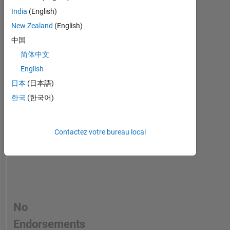
to
machines
endorse
India
(English)
and
this
control
New Zealand
(English)
person
systems
中国
in
a
简体中文
skill
English
日本
(日本語)
한국
(한국어)
Contactez votre bureau local
No
Endorsements