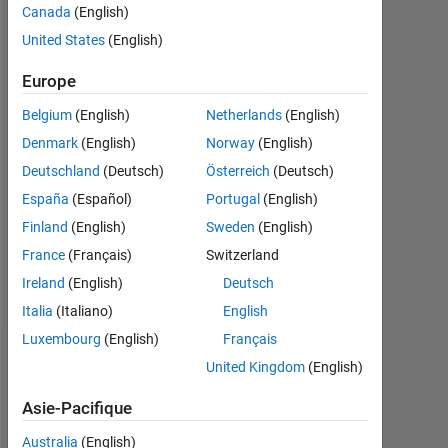
Canada
(English)
0
United States
(English)
Following:
0
Europe
Belgium
(English)
Netherlands
(English)
Follow
Denmark
(English)
Norway
(English)
Deutschland
(Deutsch)
Österreich
(Deutsch)
Message
España
(Español)
Portugal
(English)
Designation:
Lecturer
Finland
(English)
Sweden
(English)
working
France
(Français)
Switzerland
on
Ireland
(English)
Deutsch
electrical
Afficher
machine
Italia
(Italiano)
English
plus
simulation
Luxembourg
(English)
Français
using
Recommandations
United Kingdom
(English)
simulink
Professional
Please
Asie-Pacifique
Interests:
login
Electrical
Australia
(English)