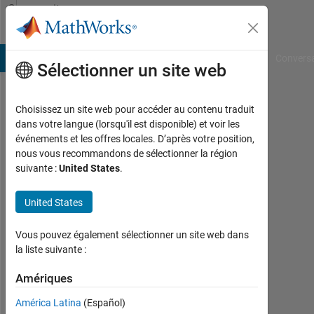
Passer au contenu
Community
Profile
B Answers
File Exchange
Cody
AI Chat Playground
Convers
Sélectionner un site web
Choisissez un site web pour accéder au contenu traduit
JUNY
dans votre langue (lorsqu'il est disponible) et voir les
événements et les offres locales. D’après votre position,
Last
nous vous recommandons de sélectionner la région
seen:
suivante :
United States
.
plus
de 2
United States
ans il
y a
|
Vous pouvez également sélectionner un site web dans
Actif
la liste suivante :
depuis
2023
Amériques
América Latina
(Español)
Followers: