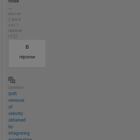
noise
...
plus de
2 ans il
y a | 1
réponse
| 0
0
réponse
Question
Drift
removal
of
velocity
obtained
by
integrating
acceleration