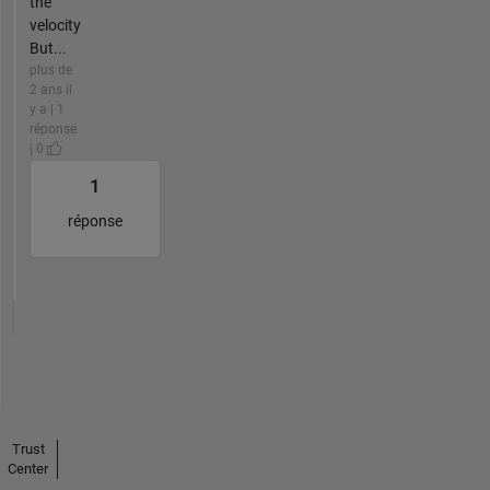
the
velocity
But...
plus de
2 ans il
y a | 1
réponse
| 0
1
réponse
Trust
Center