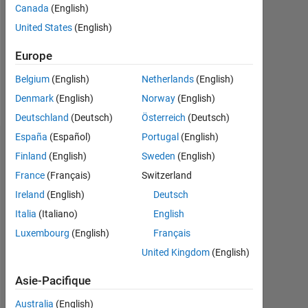
0
Canada
(English)
United States
(English)
Following:
0
Europe
Belgium
(English)
Netherlands
(English)
Follow
Denmark
(English)
Norway
(English)
Deutschland
(Deutsch)
Österreich
(Deutsch)
España
(Español)
Portugal
(English)
Tableau de bord
Finland
(English)
Sweden
(English)
France
(Français)
Switzerland
Statistiques
Ireland
(English)
Deutsch
MATLAB Answers
Italia
(Italiano)
English
Luxembourg
(English)
Français
-2
-1
5
4
United Kingdom
(English)
3
CONTRIBUTIONS
Asie-Pacifique
L
2
Australia
(English)