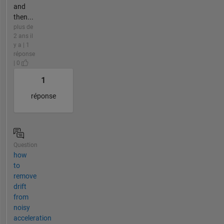
and
then...
plus de
2 ans il
y a | 1
réponse
| 0
1
réponse
Question
how
to
remove
drift
from
noisy
acceleration