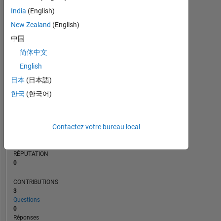
India
(English)
1
New Zealand
(English)
0
中国
03/24
07/24
11/24
03/25
11/25
03/26
07/26
11/23
04/24
09/24
02/25
L
07/25
12/25
05/26
简体中文
CHRONOLOGIE
English
日本
(日本語)
RANG
한국
(한국어)
193
548
of
302
Contactez votre bureau local
025
RÉPUTATION
0
CONTRIBUTIONS
3
Questions
0
Réponses