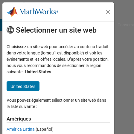
Passer au contenu
Community
Profile
B Answers
File Exchange
Cody
AI Chat Playground
Convers
Sélectionner un site web
Choisissez un site web pour accéder au contenu traduit
Yong
dans votre langue (lorsqu'il est disponible) et voir les
événements et les offres locales. D’après votre position,
Teng
nous vous recommandons de sélectionner la région
suivante :
United States
.
Last
seen:
plus
United States
de 2
ans il
Vous pouvez également sélectionner un site web dans
y a
la liste suivante :
|
Actif
Amériques
depuis
América Latina
(Español)
2023