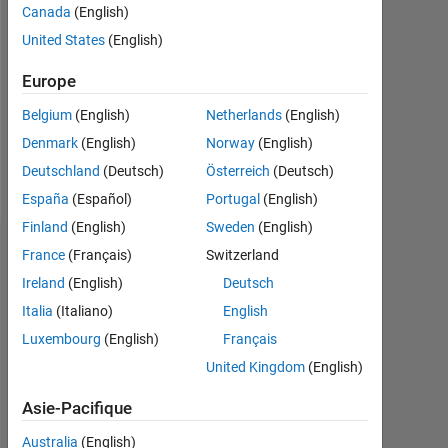
Canada
(English)
Followers:
United States
(English)
0
Europe
Following:
0
Belgium
(English)
Netherlands
(English)
Denmark
(English)
Norway
(English)
Follow
Deutschland
(Deutsch)
Österreich
(Deutsch)
España
(Español)
Portugal
(English)
Finland
(English)
Sweden
(English)
Tableau de bord
France
(Français)
Switzerland
Ireland
(English)
Deutsch
Statistiques
Italia
(Italiano)
English
Luxembourg
(English)
Français
MATLAB Answers
United Kingdom
(English)
-2
-1
3
2
Asie-Pacifique
Australia
(English)