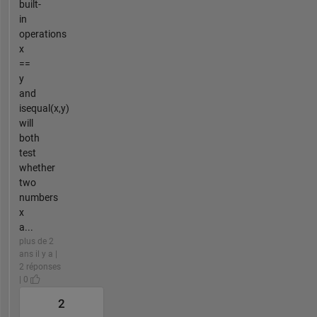
built-
in
operations
x
==
y
and
isequal(x,y)
will
both
test
whether
two
numbers
x
a...
plus de 2
ans il y a |
2 réponses
| 0
2