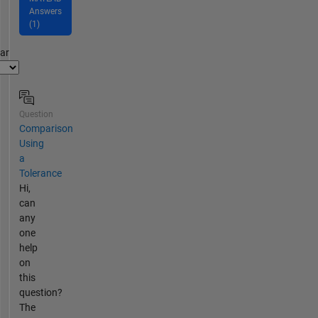
Answers
(1)
par
Question
Comparison
Using
a
Tolerance
Hi,
can
any
one
help
on
this
question?
The