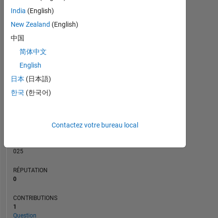
CONTRIBUTIONS
India
(English)
L
1
New Zealand
(English)
中国
简体中文
0
03/24
07/24
11/24
03/25
11/25
03/26
07/26
11/23
04/24
09/24
02/25
L
07/25
12/25
05/26
English
CHRONOLOGIE
日本
(日本語)
한국
(한국어)
RANG
193
Contactez votre bureau local
282
of
302
025
RÉPUTATION
0
CONTRIBUTIONS
1
Question