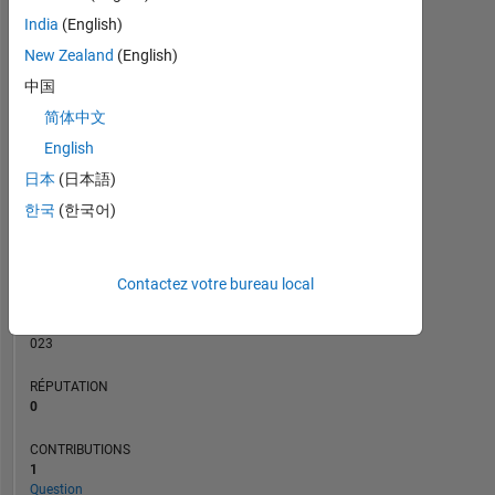
CONTRIBUTIONS
India
(English)
L
1
New Zealand
(English)
中国
简体中文
0
03/24
07/24
11/24
03/25
11/25
03/26
07/26
11/23
04/24
09/24
02/25
L
07/25
12/25
05/26
English
CHRONOLOGIE
日本
(日本語)
한국
(한국어)
RANG
193
Contactez votre bureau local
280
of
302
023
RÉPUTATION
0
CONTRIBUTIONS
1
Question