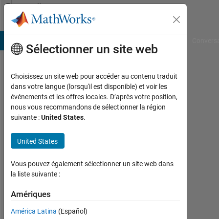
Passer au contenu
Community
Profile
B Answers
File Exchange
Cody
AI Chat Playground
Convers
Sélectionner un site web
Choisissez un site web pour accéder au contenu traduit
Yong
dans votre langue (lorsqu'il est disponible) et voir les
événements et les offres locales. D’après votre position,
Teng
nous vous recommandons de sélectionner la région
suivante :
United States
.
Last
seen:
plus
United States
de 2
ans il
Vous pouvez également sélectionner un site web dans
y a
la liste suivante :
|
Actif
Amériques
depuis
América Latina
(Español)
2023