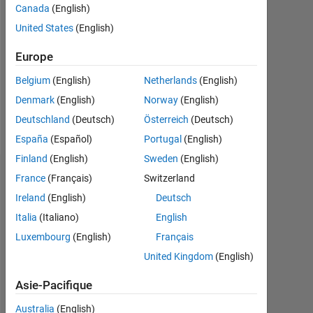
Canada
(English)
Followers:
United States
(English)
0
Europe
Following:
0
Belgium
(English)
Netherlands
(English)
Denmark
(English)
Norway
(English)
Follow
Deutschland
(Deutsch)
Österreich
(Deutsch)
España
(Español)
Portugal
(English)
Finland
(English)
Sweden
(English)
Tableau de bord
France
(Français)
Switzerland
Ireland
(English)
Deutsch
Statistiques
Italia
(Italiano)
English
Luxembourg
(English)
Français
MATLAB Answers
United Kingdom
(English)
-2
-1
3
2
Asie-Pacifique
Australia
(English)