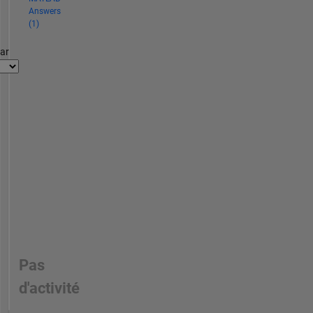
Answers
(1)
par
Pas
d'activité