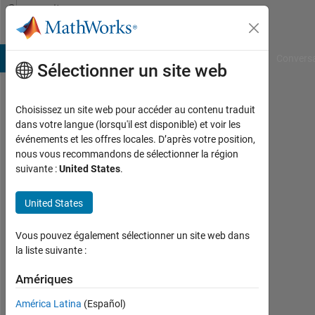
Passer au contenu
Community
Profile
B Answers
File Exchange
Cody
AI Chat Playground
Convers
Sélectionner un site web
Choisissez un site web pour accéder au contenu traduit
Raghav
dans votre langue (lorsqu'il est disponible) et voir les
événements et les offres locales. D’après votre position,
Bansal
nous vous recommandons de sélectionner la région
suivante :
United States
.
Last
seen:
plus
United States
d'un
an il
Vous pouvez également sélectionner un site web dans
y a
la liste suivante :
|
Actif
Amériques
depuis
América Latina
(Español)
2023