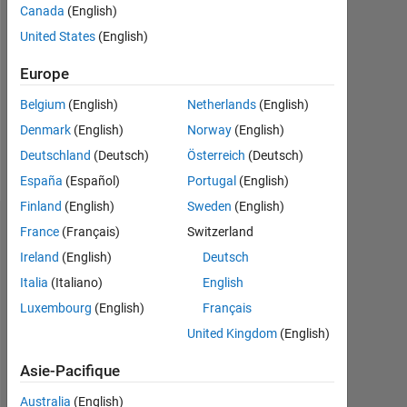
Canada
(English)
Followers:
United States
(English)
0
Europe
Following:
0
Belgium
(English)
Netherlands
(English)
Denmark
(English)
Norway
(English)
Follow
Deutschland
(Deutsch)
Österreich
(Deutsch)
España
(Español)
Portugal
(English)
Finland
(English)
Sweden
(English)
Tableau de bord
France
(Français)
Switzerland
Ireland
(English)
Deutsch
Statistiques
Italia
(Italiano)
English
Luxembourg
(English)
Français
MATLAB Answers
United Kingdom
(English)
-2
-1
7
6
Asie-Pacifique
5
Australia
(English)
4