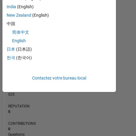
CONTRIBUTIONS
India
(English)
L
3
New Zealand
(English)
2
中国
1
简体中文
0
04/24
08/24
12/24
04/25
12/25
04/26
08/26
12/23
05/24
10/24
03/25
L
08/25
01/26
06/26
English
CHRONOLOGIE
日本
(日本語)
한국
(한국어)
RANG
194
Contactez votre bureau local
735
of
302
025
RÉPUTATION
0
CONTRIBUTIONS
0
Questions