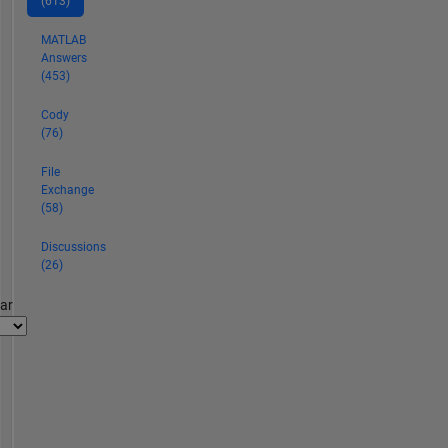
(613)
MATLAB
Answers
(453)
Cody
(76)
File
Exchange
(58)
Discussions
(26)
par