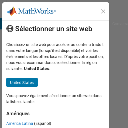
Passer au contenu
Community
Profile
B Answers
File Exchange
Cody
AI Chat Playground
Convers
Sélectionner un site web
Choisissez un site web pour accéder au contenu traduit
xingxingcui
dans votre langue (lorsqu'il est disponible) et voir les
événements et les offres locales. D’après votre position,
Last
nous vous recommandons de sélectionner la région
seen:
suivante :
United States
.
1
jour
United States
il y a
|
Actif
Vous pouvez également sélectionner un site web dans
depuis
la liste suivante :
2017
Amériques
Followers:
América Latina
(Español)
11