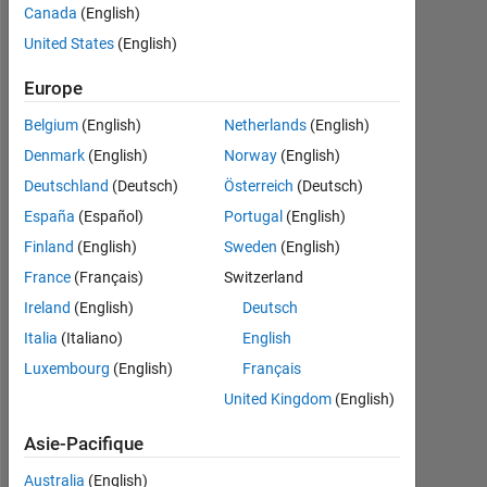
Canada
(English)
Following:
United States
(English)
7
Europe
Follow
Belgium
(English)
Netherlands
(English)
Denmark
(English)
Norway
(English)
Message
Deutschland
(Deutsch)
Österreich
(Deutsch)
Algorithm
Engineer-
España
(Español)
Portugal
(English)
I
Finland
(English)
Sweden
(English)
received
France
(Français)
Switzerland
my
Afficher
B.E
Ireland
(English)
Deutsch
plus
in
Italia
(Italiano)
English
Mechanical
Luxembourg
(English)
Français
Engineering
from
United Kingdom
(English)
Programming
Yangtze
Languages:
University,
Asie-Pacifique
MATLAB,
China
Python,
Australia
(English)
in