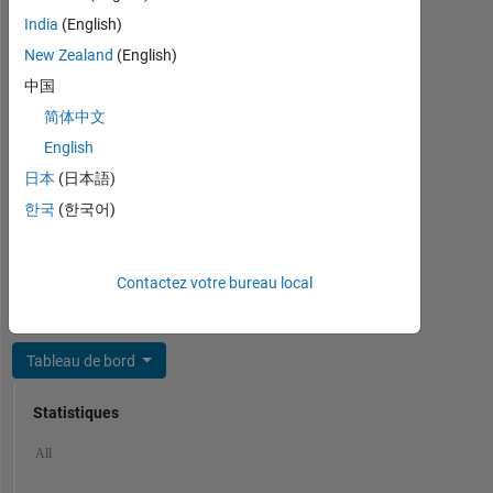
C++,
2013,
India
(English)
C
and
New Zealand
(English)
Spoken
M.Sc.
Languages:
中国
in
Chinese
Mechanical
简体中文
Pronouns:
Engineering
English
He/him
from
Professional
日本
(日本語)
Guangxi
Interests:
University
한국
(한국어)
Image
of
Processing
Science
and
and
Contactez votre bureau local
Computer
Technology,
Vision
China
in
Tableau de bord
2016.
After
Statistiques
graduation,
I
MATLAB Answers
Cody
File Exchange
All
have
been
Discussions