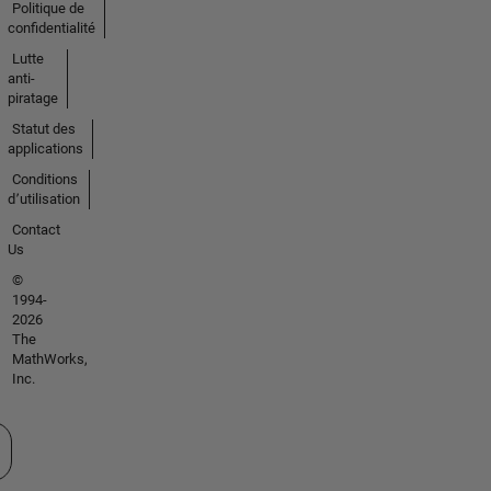
Politique de
confidentialité
Lutte
anti-
piratage
Statut des
applications
Conditions
d՚utilisation
Contact
Us
©
1994-
2026
The
MathWorks,
Inc.
tionner un site web