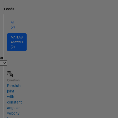
Feeds
All
(2)
MATLAB
Answers
(2)
par
Question
Revolute
joint
with
constant
angular
velocity