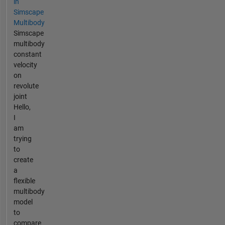
in
Simscape
Multibody
Simscape
multibody
constant
velocity
on
revolute
joint
Hello,
I
am
trying
to
create
a
flexible
multibody
model
to
compare