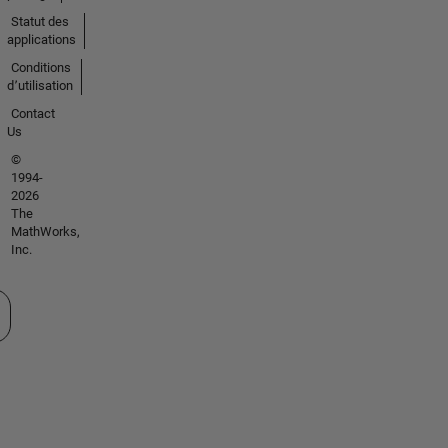
Statut des
applications
Conditions
d՚utilisation
Contact
Us
©
1994-
2026
The
MathWorks,
Inc.
tionner un site web