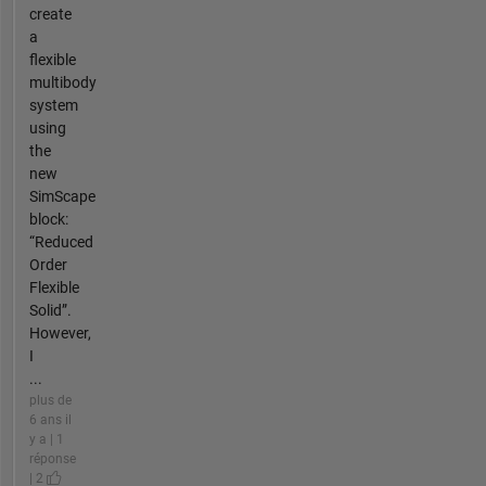
create
a
flexible
multibody
system
using
the
new
SimScape
block:
“Reduced
Order
Flexible
Solid”.
However,
I
...
plus de
6 ans il
y a | 1
réponse
| 2