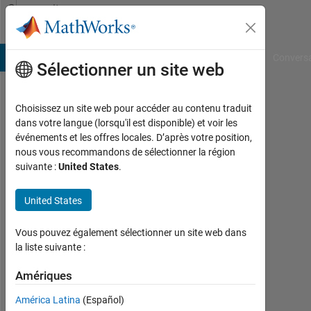
Passer au contenu
Community
Profile
B Answers
File Exchange
Cody
AI Chat Playground
Convers
Sélectionner un site web
Choisissez un site web pour accéder au contenu traduit
Vincent
dans votre langue (lorsqu'il est disponible) et voir les
événements et les offres locales. D’après votre position,
Universiteit
nous vous recommandons de sélectionner la région
Twente
suivante :
United States
.
Last
United States
seen:
presque
6 ans il
Vous pouvez également sélectionner un site web dans
y a
la liste suivante :
|
Amériques
Actif
depuis
América Latina
(Español)
2019