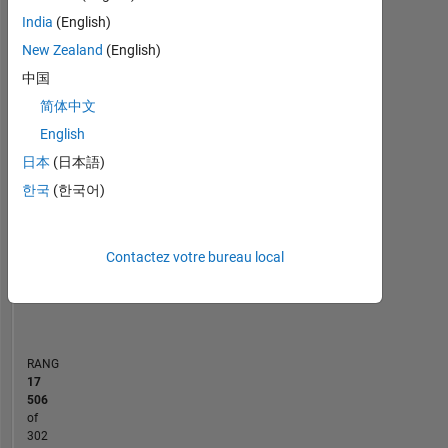
India
(English)
MATLAB Answers
New Zealand
(English)
中国
-2
-1
3
2
简体中文
CONTRIBUTIONS
English
日本
(日本語)
L
1
한국
(한국어)
Contactez votre bureau local
0
09/20
06/21
03/22
12/22
09/23
06/24
03/25
12/25
10/20
08/21
06/22
04/23
02/24
12/24
10/25
08/26
12/19
11/20
10/21
09/22
L
08/23
07/24
06/25
05/26
CHRONOLOGIE
RANG
17
506
of
302