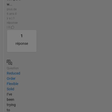
w...
plus de
6 ans il
y a | 1
réponse
| 0
1
réponse
Question
Reduced
Order
Flexible
Solid
I’ve
been
trying
to