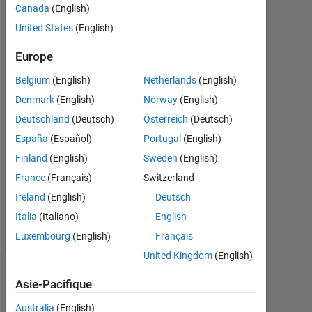
Canada
(English)
Followers:
United States
(English)
0
Europe
Following:
Belgium
(English)
Netherlands
(English)
0
Denmark
(English)
Norway
(English)
Deutschland
(Deutsch)
Österreich
(Deutsch)
Follow
España
(Español)
Portugal
(English)
Message
Finland
(English)
Sweden
(English)
Graduate
France
(Français)
Switzerland
student
Mechanical
Ireland
(English)
Deutsch
Engineering
Italia
(Italiano)
English
at
Afficher
Luxembourg
(English)
Français
the
plus
University
United Kingdom
(English)
of
Tableau de bord
Twente
Asie-Pacifique
Australia
(English)
Statistiques