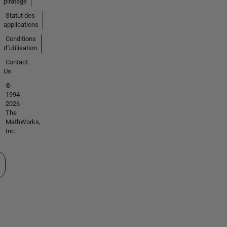
piratage
Statut des
applications
Conditions
d՚utilisation
Contact
Us
©
1994-
2026
The
MathWorks,
Inc.
tionner un site web