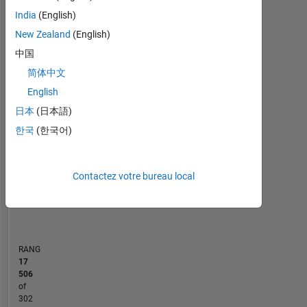
India
(English)
MATLAB Answers
New Zealand
(English)
中国
-2
-1
3
2
简体中文
CONTRIBUTIONS
English
日本
(日本語)
L
1
한국
(한국어)
Contactez votre bureau local
0
09/20
06/21
03/22
12/22
09/23
06/24
03/25
12/25
10/20
08/21
06/22
04/23
02/24
12/24
10/25
08/26
12/19
11/20
10/21
09/22
L
08/23
07/24
06/25
05/26
CHRONOLOGIE
RANG
17
506
of
302