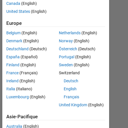
Canada
(English)
Followers:
United States
(English)
0
Europe
Following:
Belgium
(English)
Netherlands
(English)
0
Denmark
(English)
Norway
(English)
Deutschland
(Deutsch)
Österreich
(Deutsch)
Follow
España
(Español)
Portugal
(English)
Message
Finland
(English)
Sweden
(English)
Graduate
France
(Français)
Switzerland
student
Mechanical
Ireland
(English)
Deutsch
Engineering
Italia
(Italiano)
English
at
Afficher
Luxembourg
(English)
Français
the
plus
University
United Kingdom
(English)
of
Tableau de bord
Twente
Asie-Pacifique
Australia
(English)
Statistiques