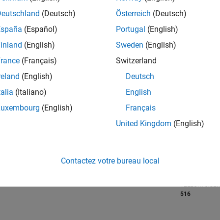
RANG
Deutschland
(Deutsch)
Österreich
(Deutsch)
9 497
of 21 50
España
(Español)
Portugal
(English)
RÉPUTATION
inland
(English)
Sweden
(English)
76
rance
(Français)
Switzerland
CLASSEMENT
reland
(English)
Deutsch
MOYEN
5.00
talia
(Italiano)
English
Luxembourg
(English)
Français
CONTRIBUTIO
2
Fichiers
United Kingdom
(English)
8/20
05/21
L
02/22
11/22
08/23
05/24
02/25
11/25
08/26
TÉLÉCHARGE
CHRONOLOGIE
1
Contactez votre bureau local
ALL TIME
TÉLÉCHARGE
516