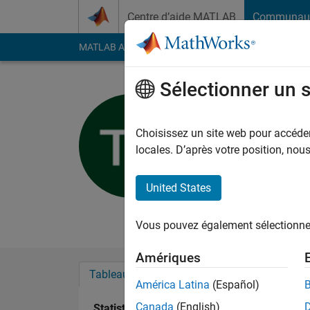
Passer au contenu
Centre d’aide MATLAB
Communau
MATLAB Answers
File Exchange
Cody
AI Cha
Sélectionner un 
Tom Schoe
Technische Univ
Choisissez un site web pour accéder 
locales. D’après votre position, no
Actif depuis 2016
Followers:
0
Followi
United States
Follow
Messa
Vous pouvez également sélectionner 
Amériques
Tableau de bord
Badges
Recommanda
América Latina
(Español)
Canada
(English)
Statistiques