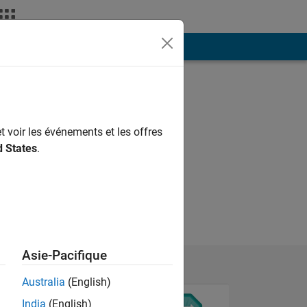
ión
Más
t voir les événements et les offres
d States
.
Asie-Pacifique
Australia
(English)
India
(English)