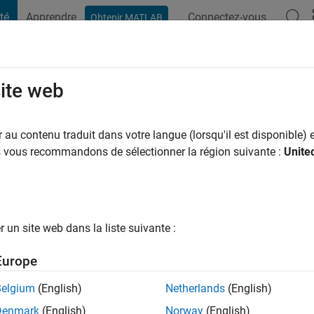
té
Apprendre
Connectez-vous
Obtenir MATLAB
t Playground
Conversaciones
Competiciones
Blogs
Publicac
site web
huijs
ersiteit Delft
au contenu traduit dans votre langue (lorsqu'il est disponible) e
us vous recommandons de sélectionner la région suivante :
Unite
ng:
0
ge
un site web dans la liste suivante :
Europe
tions
Belgium
(English)
Netherlands
(English)
Denmark
(English)
Norway
(English)