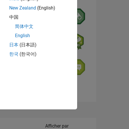
New Zealand
(English)
中国
简体中文
English
NS
日本
(日本語)
s
한국
(한국어)
 DE
ES
Afficher les badges
Filter2
Afficher par