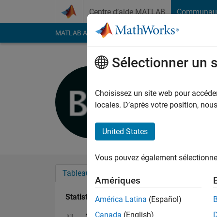
Passer au contenu
Centre d’aide MATLAB
Communau
MATLAB Answers
File Exchange
Cody
AI Cha
Sélectionner un 
Bjorn Gus
Last seen: 7 jours il 
Choisissez un site web pour accéder 
Followers:
0
Followi
locales. D’après votre position, no
Follow
Messa
United States
Vous pouvez également sélectionner 
Tableau de bord
Badges
Recommanda
Amériques
Statistiques
América Latina
(Español)
Canada
(English)
MATLAB Answers
File Exchange
Cody
All