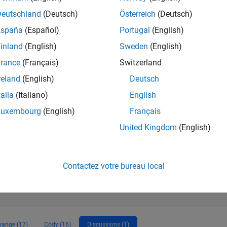
63
of 302 028
Deutschland
(Deutsch)
Österreich
(Deutsch)
España
(Español)
Portugal
(English)
RÉPUTATION
2 877
inland
(English)
Sweden
(English)
rance
(Français)
Switzerland
CONTRIBUTIO
6
Questions
reland
(English)
Deutsch
1 542
Réponse
talia
(Italiano)
English
ACCEPTATION
Luxembourg
(English)
Français
VOS RÉPONS
33.33%
10/12
08/14
L
06/16
04/18
02/20
12/21
10/23
08/25
United Kingdom
(English)
CHRONOLOGIE
VOTES REÇUS
447
Contactez votre bureau local
hange (17)
Cody (16)
Discussions (1)