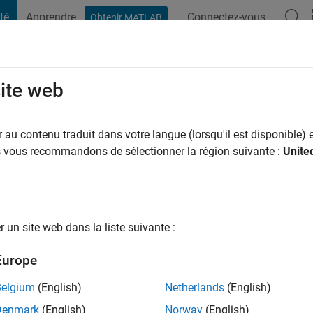
té
Apprendre
Connectez-vous
Obtenir MATLAB
t Playground
Conversaciones
Competiciones
Blogs
Publicac
site web
tavsson
y a
|
Actif depuis 2001
au contenu traduit dans votre langue (lorsqu'il est disponible) e
ng:
0
us vous recommandons de sélectionner la région suivante :
Unite
ge
un site web dans la liste suivante :
tions
Europe
Belgium
(English)
Netherlands
(English)
RANG
Denmark
(English)
Norway
(English)
Discussions