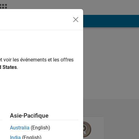
ión
Más
t voir les événements et les offres
d States
.
Asie-Pacifique
Australia
(English)
India
(English)