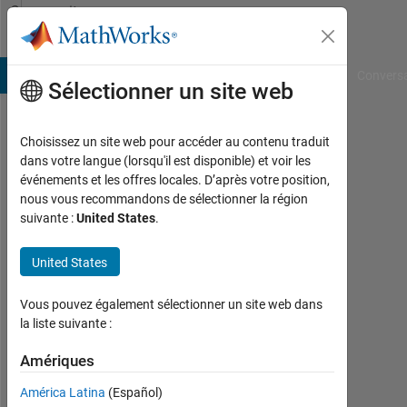
Passer au contenu
Community
Profile
B Answers
File Exchange
Cody
AI Chat Playground
Convers
Sélectionner un site web
Choisissez un site web pour accéder au contenu traduit
Dinu
dans votre langue (lorsqu'il est disponible) et voir les
événements et les offres locales. D’après votre position,
Actif
nous vous recommandons de sélectionner la région
depuis
suivante :
United States
.
2013
United States
Followers:
0
Vous pouvez également sélectionner un site web dans
Following:
la liste suivante :
0
Amériques
América Latina
(Español)
Follow