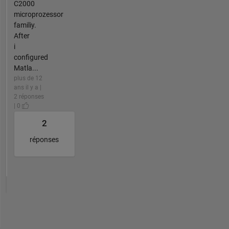
C2000
microprozessor
familiy.
After
i
configured
Matla...
plus de 12
ans il y a |
2 réponses
| 0
2
réponses