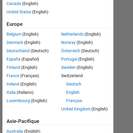
Canada
(English)
Message
United States
(English)
Europe
Tableau de bord
Belgium
(English)
Netherlands
(English)
Denmark
(English)
Norway
(English)
Statistiques
Deutschland
(Deutsch)
Österreich
(Deutsch)
MATLAB Answers
España
(Español)
Portugal
(English)
Finland
(English)
Sweden
(English)
-2
-1
3
2
France
(Français)
Switzerland
Ireland
(English)
Deutsch
CONTRIBUTIONS
Italia
(Italiano)
English
L
1
Luxembourg
(English)
Français
United Kingdom
(English)
Asie-Pacifique
0
04/15
08/16
12/17
04/19
08/20
12/21
04/23
08/24
12/25
06/15
12/16
06/18
12/19
06/21
12/22
12/13
09/15
06/17
03/19
L
12/20
09/22
06/24
03/26
Australia
(English)