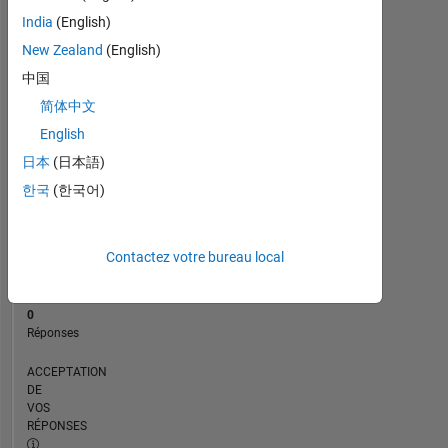
CHRONOLOGIE
India
(English)
New Zealand
(English)
RANG
中国
75
简体中文
717
of
English
302
日本
(日本語)
031
한국
(한국어)
RÉPUTATION
0
Contactez votre bureau local
CONTRIBUTIONS
1
Question
0
Réponses
ACCEPTATION
DE
VOS
RÉPONSES