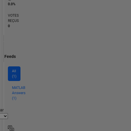
0.0%
VOTES
REÇUS
0
Feeds
All
(1)
MATLAB
Answers
(1)
par