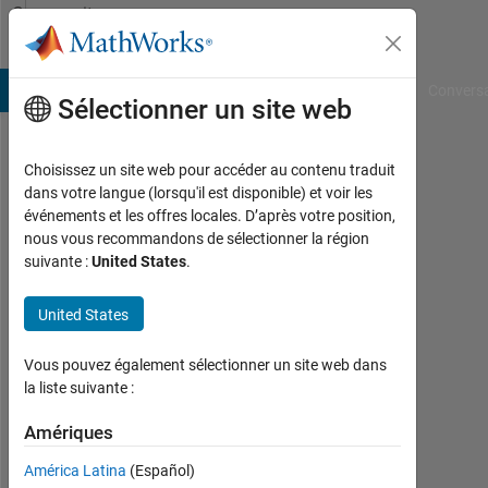
Passer au contenu
Community
Profile
B Answers
File Exchange
Cody
AI Chat Playground
Convers
Sélectionner un site web
Choisissez un site web pour accéder au contenu traduit
Andrew
dans votre langue (lorsqu'il est disponible) et voir les
événements et les offres locales. D’après votre position,
Last
nous vous recommandons de sélectionner la région
seen:
suivante :
United States
.
8
mois
United States
il y a
|
Actif
Vous pouvez également sélectionner un site web dans
depuis
la liste suivante :
2024
Amériques
Followers:
América Latina
(Español)
0