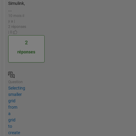
Simulink,
...
10 mois il
y a |
2 réponses
| 0
2
réponses
Question
Selecting
smaller
grid
from
a
grid
to
create