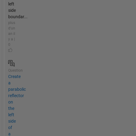
left
side
boundar...
plus
d'un
an il
y a |
0
Question
Create
a
parabolic
reflector
on
the
left
side
of
a