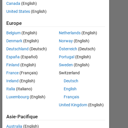
Canada
(English)
Following:
United States
(English)
0
Europe
Follow
Belgium
(English)
Netherlands
(English)
Denmark
(English)
Norway
(English)
Deutschland
(Deutsch)
Österreich
(Deutsch)
Tableau de bord
España
(Español)
Portugal
(English)
Finland
(English)
Sweden
(English)
Statistiques
France
(Français)
Switzerland
MATLAB Answers
Ireland
(English)
Deutsch
Italia
(Italiano)
English
-2
-1
5
4
Luxembourg
(English)
Français
United Kingdom
(English)
3
CONTRIBUTIONS
Asie-Pacifique
L
2
Australia
(English)