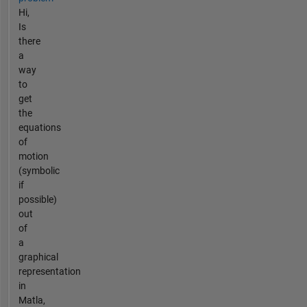
Hi,
Is
there
a
way
to
get
the
equations
of
motion
(symbolic
if
possible)
out
of
a
graphical
representation
in
Matla,