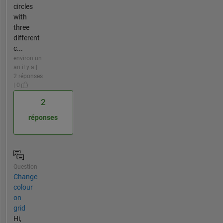
circles
with
three
different
c...
environ un
an il y a |
2 réponses
| 0
2
réponses
Question
Change
colour
on
grid
Hi,