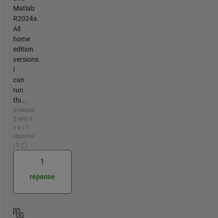
Matlab
R2024a.
All
home
edition
versions.
I
can
run
thi...
presque
2 ans il
y a | 1
réponse
| 0
1
réponse