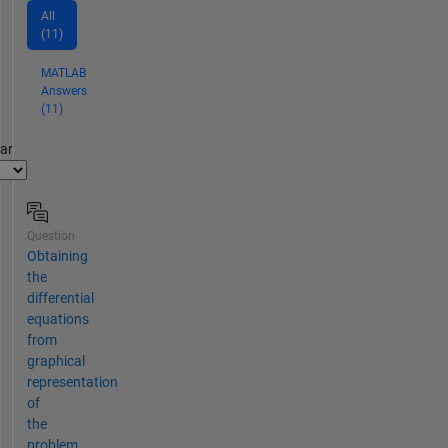
All
(11)
MATLAB
Answers
(11)
par
Question
Obtaining
the
differential
equations
from
graphical
representation
of
the
problem