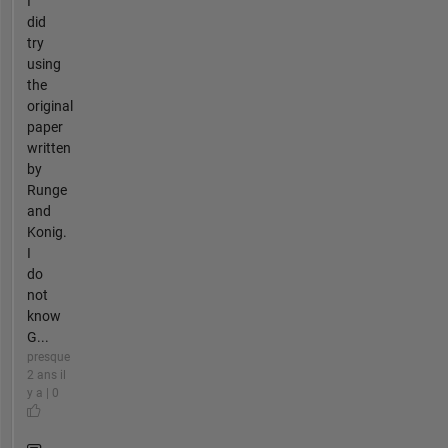
I
did
try
using
the
original
paper
written
by
Runge
and
Konig.
I
do
not
know
G...
presque
2 ans il
y a | 0