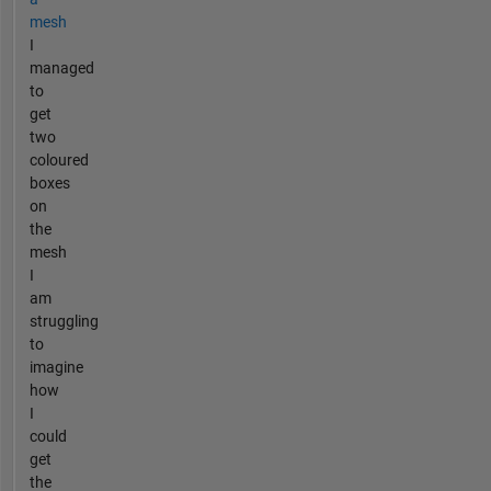
mesh
I
managed
to
get
two
coloured
boxes
on
the
mesh
I
am
struggling
to
imagine
how
I
could
get
the