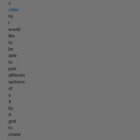
a
video
Hi,
I
would
like
to
be
able
to
pick
different
sections
of
a
X
by
X
grid
to
create