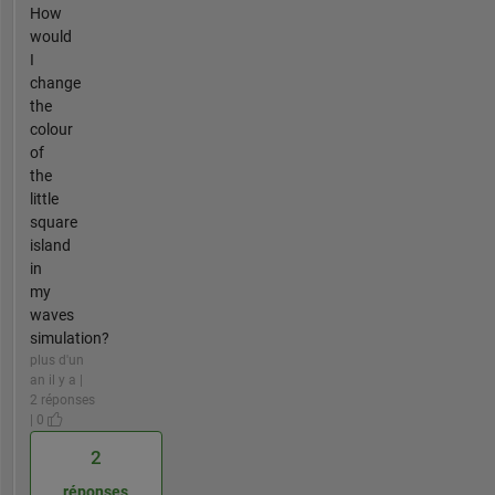
How
would
I
change
the
colour
of
the
little
square
island
in
my
waves
simulation?
plus d'un
an il y a |
2 réponses
| 0
2
réponses