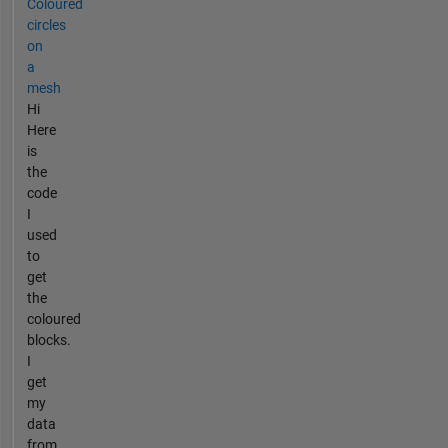
Coloured
circles
on
a
mesh
Hi
Here
is
the
code
I
used
to
get
the
coloured
blocks.
I
get
my
data
from