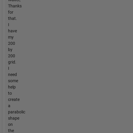
Thanks
for
that.
I
have
my
200
by
200
grid.
I
need
some
help
to
create
a
parabolic
shape
on
the