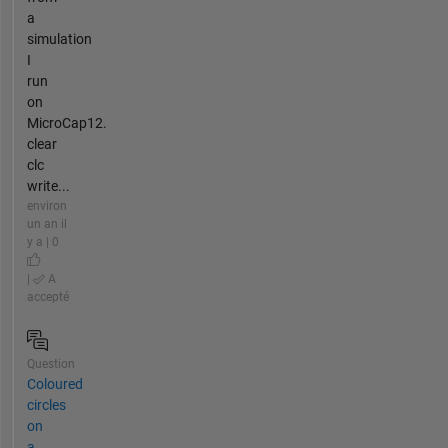
a
simulation
I
run
on
MicroCap12.
clear
clc
write...
environ
un an il
y a | 0
|
A
accepté
Question
Coloured
circles
on
a