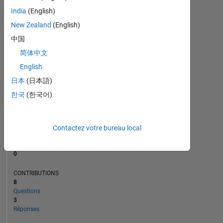
1
India
(English)
New Zealand
(English)
0
01/25
04/25
07/25
01/26
04/26
07/26
10/24
02/25
06/25
L
10/25
02/26
06/26
中国
CHRONOLOGIE
简体中文
English
日本
(日本語)
RANG
48
한국
(한국어)
514
of
302
025
Contactez votre bureau local
RÉPUTATION
0
CONTRIBUTIONS
8
Questions
3
Réponses