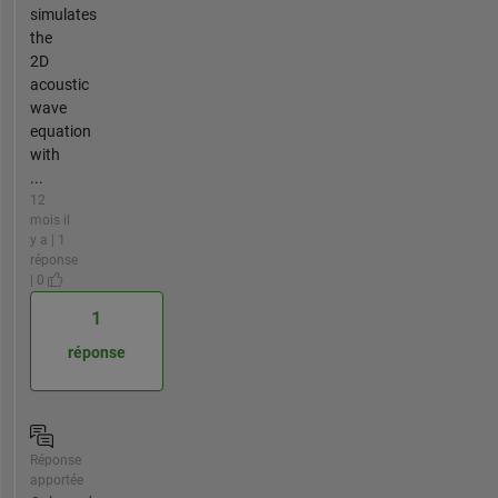
simulates
the
2D
acoustic
wave
equation
with
...
12
mois il
y a | 1
réponse
| 0
1
réponse
Réponse
apportée