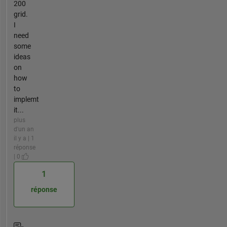
200
grid.
I
need
some
ideas
on
how
to
implemt
it...
plus
d'un an
il y a | 1
réponse
| 0
1
réponse