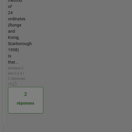
method
of
24
ordinates
(Runge
and
Konig,
Scarborough
1958)
Is
ther...
presque 2
ans il y a |
2 réponses
| 0
2
réponses