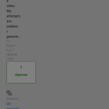
a
video.
My
attempts
are
useless.
I
generat...
11
mois il
y a | 1
réponse
| 0
1
réponse
Question
2D
acoustic