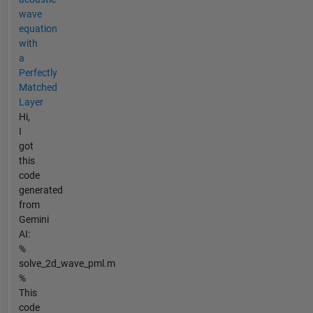
wave
equation
with
a
Perfectly
Matched
Layer
Hi,
I
got
this
code
generated
from
Gemini
AI:
%
solve_2d_wave_pml.m
%
This
code