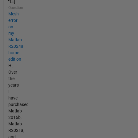
Question
Mesh
error
on
my
Matlab
R2024a
home
edition
HI,
Over
the
years
I
have
purchased
Matlab
2016b,
Matlab
R2021a,
and