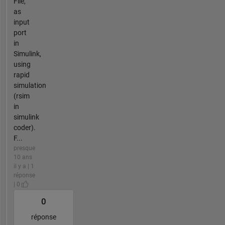
File,
as
input
port
in
Simulink,
using
rapid
simulation
(rsim
in
simulink
coder).
F...
presque
10 ans
il y a | 1
réponse
| 0
0
réponse