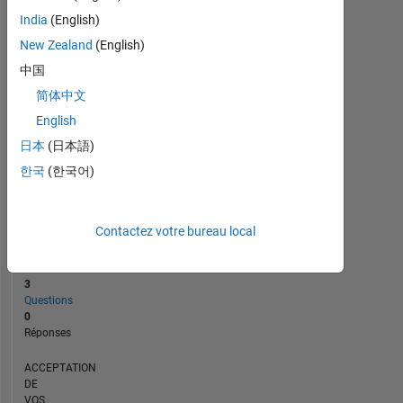
0
09/17
10/18
11/19
12/20
01/22
02/23
03/24
04/25
05/26
10/17
12/18
02/20
04/21
06/22
08/23
10/24
12/25
08/16
01/18
06/19
11/20
L
04/22
09/23
02/25
07/26
India
(English)
CHRONOLOGIE
New Zealand
(English)
中国
简体中文
RANG
20
English
524
日本
(日本語)
of
302
한국
(한국어)
028
RÉPUTATION
Contactez votre bureau local
2
CONTRIBUTIONS
3
Questions
0
Réponses
ACCEPTATION
DE
VOS