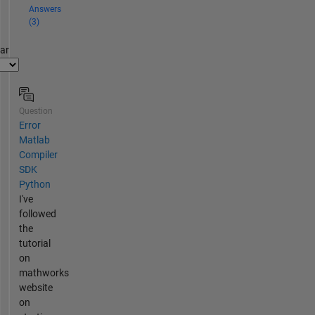
Answers
(3)
par
Question
Error
Matlab
Compiler
SDK
Python
I've
followed
the
tutorial
on
mathworks
website
on