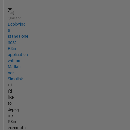
Question
Deploying
a
standalone
host
RSim
application
without
Matlab
nor
Simulink
Hi,
I'd
like
to
deploy
my
RSim
executable