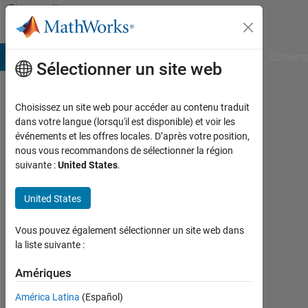
Passer au contenu
Community
Profile
B Answers
File Exchange
Cody
AI Chat Playground
Convers
Sélectionner un site web
Choisissez un site web pour accéder au contenu traduit
fayçal
dans votre langue (lorsqu'il est disponible) et voir les
événements et les offres locales. D’après votre position,
ahmed
nous vous recommandons de sélectionner la région
suivante :
United States
.
zaid
Actif
United States
depuis
2016
Vous pouvez également sélectionner un site web dans
la liste suivante :
Followers:
0
Amériques
Following:
América Latina
(Español)