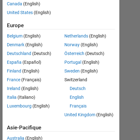
0
Canada
(English)
United States
(English)
Follow
Europe
Belgium
(English)
Netherlands
(English)
Denmark
(English)
Norway
(English)
Tableau de bord
Deutschland
(Deutsch)
Österreich
(Deutsch)
Statistiques
España
(Español)
Portugal
(English)
Finland
(English)
Sweden
(English)
MATLAB Answers
France
(Français)
Switzerland
-2
-1
4
3
Ireland
(English)
Deutsch
Italia
(Italiano)
English
CONTRIBUTIONS
2
Luxembourg
(English)
Français
L
United Kingdom
(English)
1
Asie-Pacifique
Australia
(English)