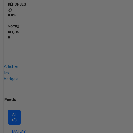
RÉPONSES
0.0%
VOTES
REÇUS
0
Afficher
les
badges
Feeds
All
(3)
MATLAB