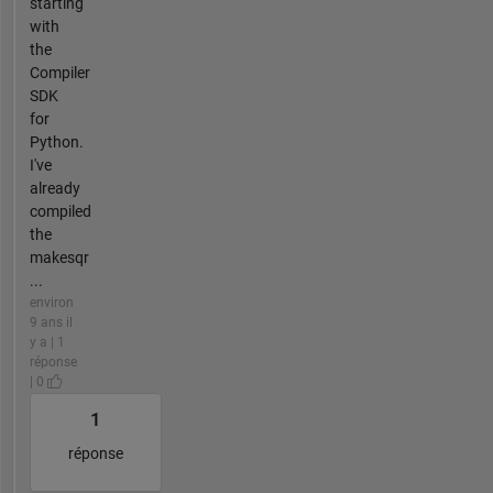
starting
with
the
Compiler
SDK
for
Python.
I've
already
compiled
the
makesqr
...
environ
9 ans il
y a | 1
réponse
| 0
1
réponse