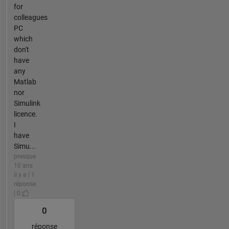
for
colleagues
PC
which
don't
have
any
Matlab
nor
Simulink
licence.
I
have
Simu...
presque
10 ans
il y a | 1
réponse
| 0
0
réponse