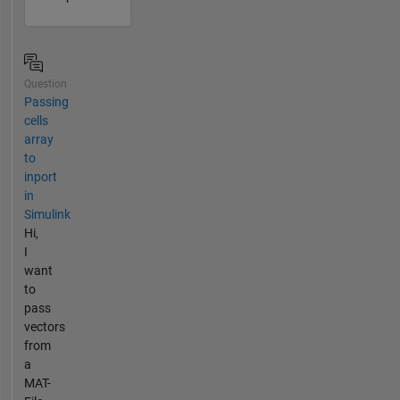
Question
Passing
cells
array
to
inport
in
Simulink
Hi,
I
want
to
pass
vectors
from
a
MAT-