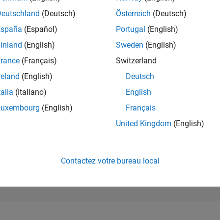
20 524
of 302 031
Deutschland
(Deutsch)
Österreich
(Deutsch)
España
(Español)
Portugal
(English)
RÉPUTATION
2
inland
(English)
Sweden
(English)
rance
(Français)
Switzerland
CONTRIBUTIO
3
Questions
reland
(English)
Deutsch
0
Réponses
talia
(Italiano)
English
ACCEPTATION
Luxembourg
(English)
Français
VOS RÉPONS
0.0%
02/21
L
11/21
08/22
05/23
02/24
11/24
08/25
05/26
United Kingdom
(English)
CHRONOLOGIE
VOTES REÇUS
0
Contactez votre bureau local