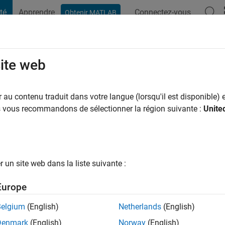
té
Apprendre
Connectez-vous
Obtenir MATLAB
t Playground
Conversaciones
Competiciones
Blogs
Publicac
site web
med zaid
au contenu traduit dans votre langue (lorsqu'il est disponible) e
ng:
0
us vous recommandons de sélectionner la région suivante :
Unite
un site web dans la liste suivante :
tions
Europe
Belgium
(English)
Netherlands
(English)
RANG
Denmark
(English)
Norway
(English)