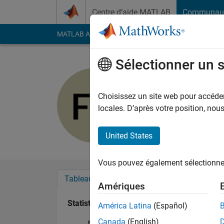
Passer au contenu
Centre d’aide MATLAB
Communau
MATLAB Answers
File Exchange
Cody
AI Cha
Sélectionner un 
fayçal ah
Actif depuis 2016
Choisissez un site web pour accéder 
Followers:
0
Followi
locales. D’après votre position, no
Follow
United States
Vous pouvez également sélectionner 
Tableau de bord
Badges
Recommanda
Amériques
Statistiques
América Latina
(Español)
Canada
(English)
MATLAB Answers