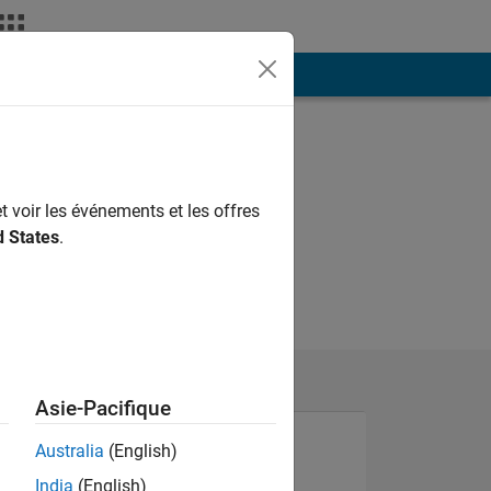
ión
Más
t voir les événements et les offres
d States
.
Asie-Pacifique
Australia
(English)
India
(English)