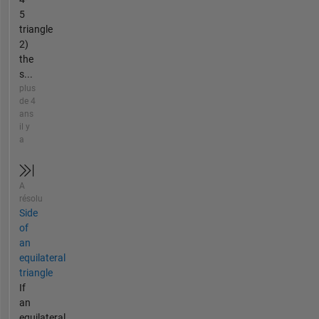
5
triangle
2)
the
s...
plus
de 4
ans
il y
a
A
résolu
Side
of
an
equilateral
triangle
If
an
equilateral