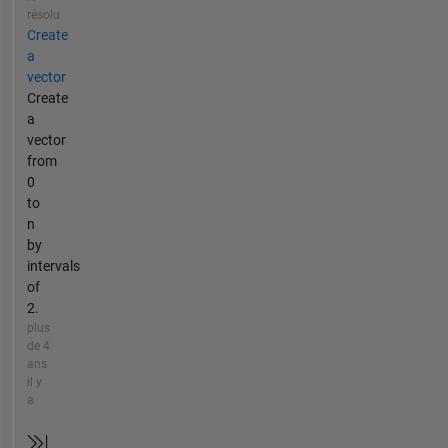
résolu
Create
a
vector
Create
a
vector
from
0
to
n
by
intervals
of
2.
plus
de 4
ans
il y
a