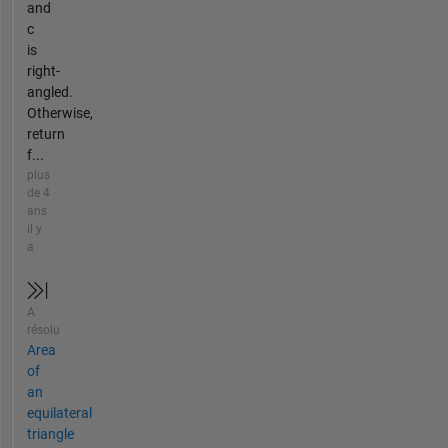
and
c
is
right-
angled.
Otherwise,
return
f...
plus
de 4
ans
il y
a
A
résolu
Area
of
an
equilateral
triangle