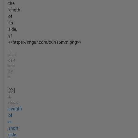
the
length
of
its
side,
y?
<<https://imgur.com/x6hT6mm.png>>
...
plus
de 4
ans
il y
a
A
résolu
Length
of
a
short
side