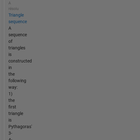
A
résolu
Triangle
sequence
A
sequence
of
triangles
is
constructed
in
the
following
way:
1)
the
first
triangle
is
Pythagoras'
3-
4-