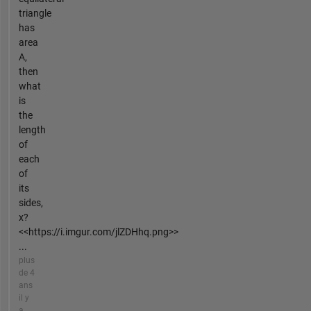
triangle
has
area
A,
then
what
is
the
length
of
each
of
its
sides,
x?
<<https://i.imgur.com/jlZDHhq.png>>
...
plus
de 4
ans
il y
a