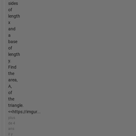
sides
of
length
x
and
a
base
of
length
y.
Find
the
area,
A,
of
the
triangle.
<<https://imgur...
plus
de 4
ans
il y