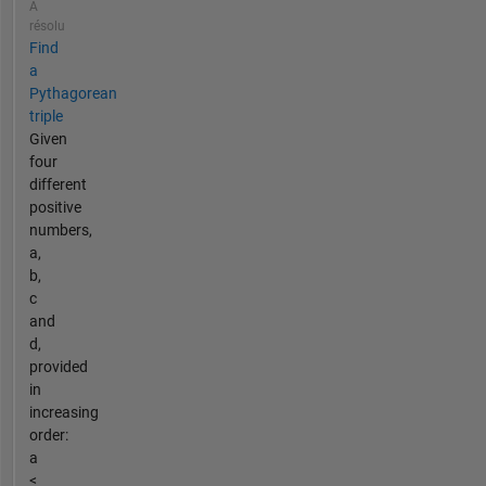
A
résolu
Find
a
Pythagorean
triple
Given
four
different
positive
numbers,
a,
b,
c
and
d,
provided
in
increasing
order:
a
<