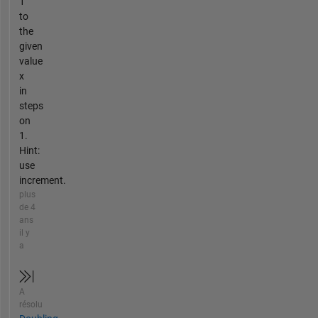
1
to
the
given
value
x
in
steps
on
1.
Hint:
use
increment.
plus
de 4
ans
il y
a
A
résolu