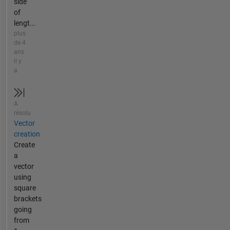
side
of
lengt...
plus
de 4
ans
il y
a
A
résolu
Vector
creation
Create
a
vector
using
square
brackets
going
from