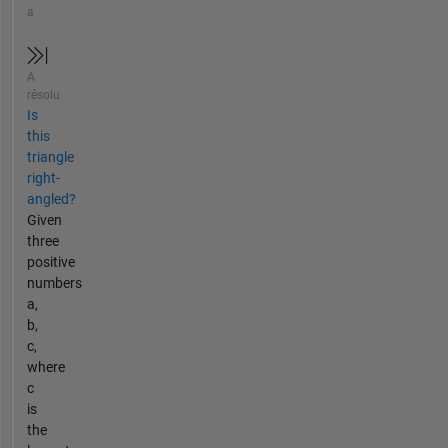
a
A
résolu
Is
this
triangle
right-
angled?
Given
three
positive
numbers
a,
b,
c,
where
c
is
the