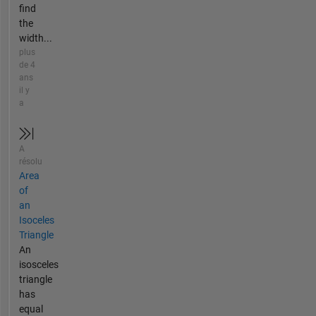
find
the
width...
plus
de 4
ans
il y
a
A
résolu
Area
of
an
Isoceles
Triangle
An
isosceles
triangle
has
equal