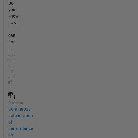
Do
you
know
how
I
can
find
...
plus
de 2
ans
il y
a | 1
Question
Continuous
deterioration
of
performance
on