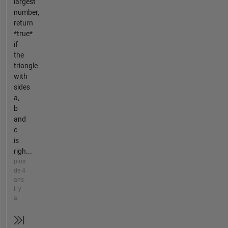
largest
number,
return
*true*
if
the
triangle
with
sides
a,
b
and
c
is
righ...
plus
de 4
ans
il y
a