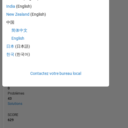
10
India
(English)
5
New Zealand
(English)
0
02/20
11/20
08/21
02/23
11/23
08/24
02/26
04/20
03/21
02/22
01/23
12/23
11/24
10/25
05/19
05/20
05/21
05/22
L
05/23
05/24
05/25
05/26
中国
CHRONOLOGIE
简体中文
English
日本
(日本語)
RANG
11
한국
(한국어)
125
of
178
223
Contactez votre bureau local
CONTRIBUTIONS
0
Problèmes
43
Solutions
SCORE
629