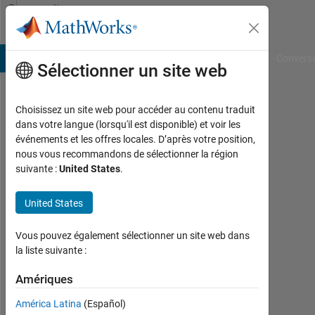
Passer au contenu
Community
Profile
B Answers
File Exchange
Cody
AI Chat Playground
Convers
Sélectionner un site web
Choisissez un site web pour accéder au contenu traduit
Gian23
dans votre langue (lorsqu'il est disponible) et voir les
événements et les offres locales. D’après votre position,
Last
nous vous recommandons de sélectionner la région
seen:
suivante :
United States
.
8
jours
United States
il y a
|
Actif
Vous pouvez également sélectionner un site web dans
depuis
la liste suivante :
2019
Amériques
Followers:
América Latina
(Español)
0