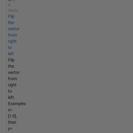
A
résolu
Flip
the
vector
from
right
to
left
Flip
the
vector
from
right
to
left.
Examples
x=
[1:5],
then
y=