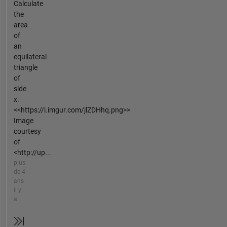
Calculate
the
area
of
an
equilateral
triangle
of
side
x.
<<https://i.imgur.com/jlZDHhq.png>>
Image
courtesy
of
<http://up...
plus
de 4
ans
il y
a