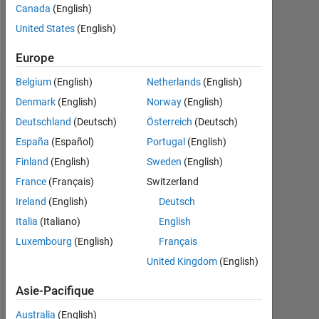
Canada
(English)
Following:
United States
(English)
1
Europe
Follow
Belgium
(English)
Netherlands
(English)
Denmark
(English)
Norway
(English)
Deutschland
(Deutsch)
Österreich
(Deutsch)
Tableau de bord
España
(Español)
Portugal
(English)
Finland
(English)
Sweden
(English)
Statistiques
France
(Français)
Switzerland
Cody
MATLAB Answers
All
Ireland
(English)
Deutsch
Italia
(Italiano)
English
-10
40
-5
35
Luxembourg
(English)
Français
30
United Kingdom
(English)
CONTRIBUTIONS
25
20
Asie-Pacifique
10
15
Australia
(English)