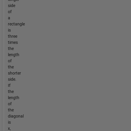
side
of
a
rectangle
is
three
times
the
length
of
the
shorter
side.
If
the
length
of
the
diagonal
is
x,