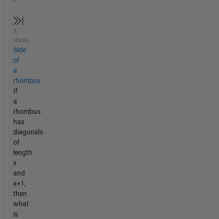
A
résolu
Side
of
a
rhombus
If
a
rhombus
has
diagonals
of
length
x
and
x+1,
then
what
is