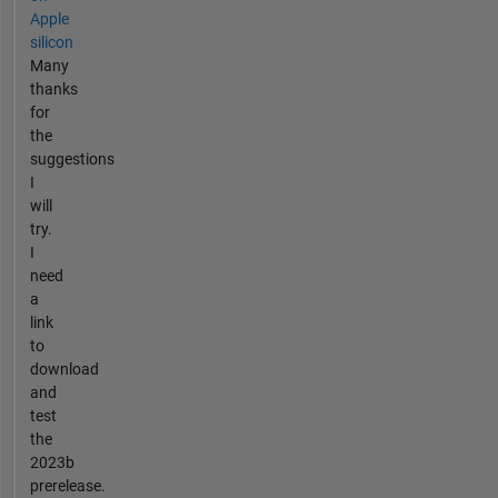
Apple
silicon
Many
thanks
for
the
suggestions
I
will
try.
I
need
a
link
to
download
and
test
the
2023b
prerelease.