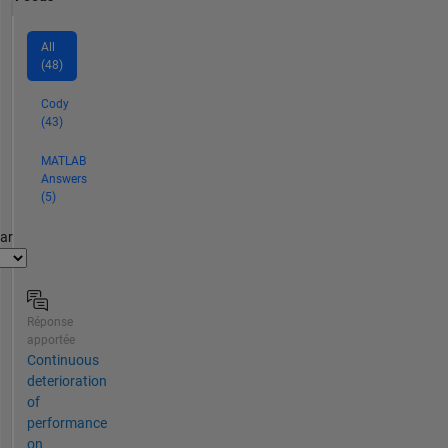
All
(48)
Cody
(43)
MATLAB
Answers
(5)
par
Réponse
apportée
Continuous
deterioration
of
performance
on