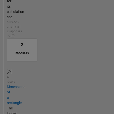
for
its
calculation
spe...
plus de 2
ans il y a |
2 réponses
| 0
2
réponses
A
résolu
Dimensions
of
a
rectangle
The
longer