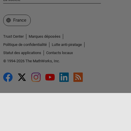
Sélectionner un site web
France
Trust Center
Marques déposées
Politique de confidentialité
Lutte anti-piratage
Statut des applications
Contacts locaux
© 1994-2026 The MathWorks, Inc.