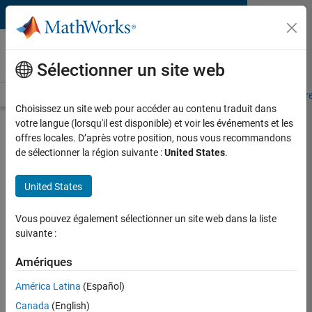
Passer au contenu
MATLAB and Simulink
Requirements
Sélectionner un site web
System Requirements
Product Requirements
Road Map
Pr
Choisissez un site web pour accéder au contenu traduit dans
votre langue (lorsqu'il est disponible) et voir les événements et les
Product Requirements &
offres locales. D’après votre position, nous vous recommandons
Platform Availability for SoC
de sélectionner la région suivante :
United States
.
Blockset
United States
Supported Platforms
Vous pouvez également sélectionner un site web dans la liste
Windows
,
Linux
suivante :
Product Requirements
Amériques
Requires MATLAB
América Latina
(Español)
Requires Simulink
Canada
(English)