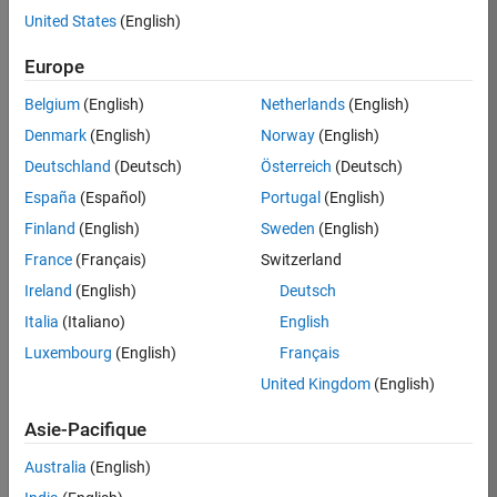
Simulink Coder required for generating embedded
United States
(English)
C code
Europe
Embedded Coder required for generating
embedded C code
Belgium
(English)
Netherlands
(English)
HDL Coder required for generating HDL code
Denmark
(English)
Norway
(English)
Deutschland
(Deutsch)
Österreich
(Deutsch)
Eligible for Use with MATLAB Compiler and
Simulink Compiler
España
(Español)
Portugal
(English)
No
Finland
(English)
Sweden
(English)
France
(Français)
Switzerland
Eligible for Use with Parallel Computing
Ireland
(English)
Deutsch
Toolbox and MATLAB Parallel Server
Italia
(Italiano)
English
Yes
Luxembourg
(English)
Français
Other Requirements
United Kingdom
(English)
For third-party requirements, see product
Asie-Pacifique
documentation
Australia
(English)