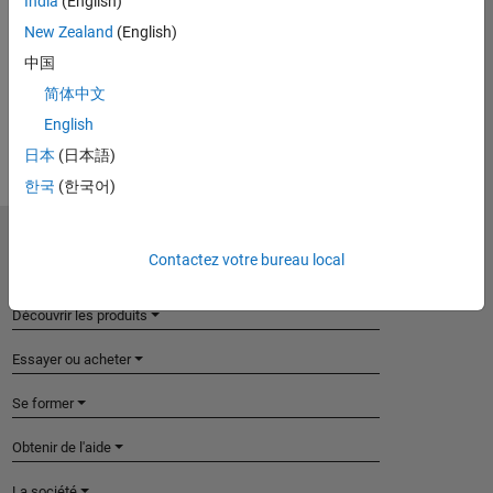
India
(English)
Introduced in R2019a
New Zealand
(English)
中国
View requirements for another product:
简体中文
Select product
English
日本
(日本語)
한국
(한국어)
MathWorks
Contactez votre bureau local
Accelerating the pace of engineering and science
Découvrir les produits
Essayer ou acheter
Se former
Obtenir de l'aide
La société