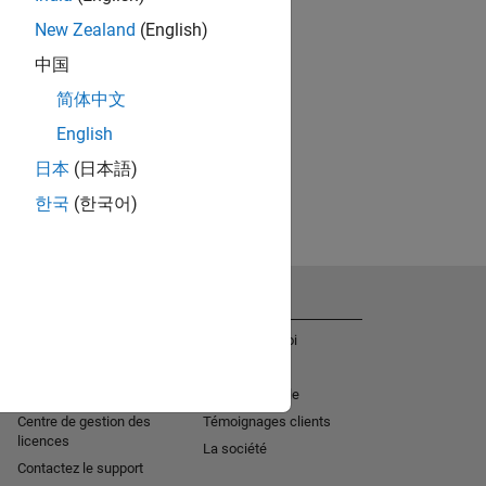
New Zealand
(English)
中国
简体中文
English
日本
(日本語)
한국
(한국어)
Obtenir de l'aide
La société
Aide à l'installation
Offres d'emploi
MATLAB Answers
Actualités
Services de consulting
Mission sociale
Centre de gestion des
Témoignages clients
licences
La société
Contactez le support