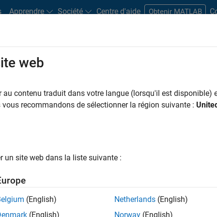
s
Apprendre
Société
Centre d'aide
C
Obtenir MATLAB
site web
Play
Video 
25:16
au contenu traduit dans votre langue (lorsqu'il est disponible) e
Resources
us vous recommandons de sélectionner la région suivante :
Unite
Video
 in MATLAB
un site web dans la liste suivante :
reased adoption of lidar workflows in various aerial
Europe
spection and monitoring. High accuracy and high
n space management, security, and defense applications.
Belgium
(English)
Netherlands
(English)
Denmark
(English)
Norway
(English)