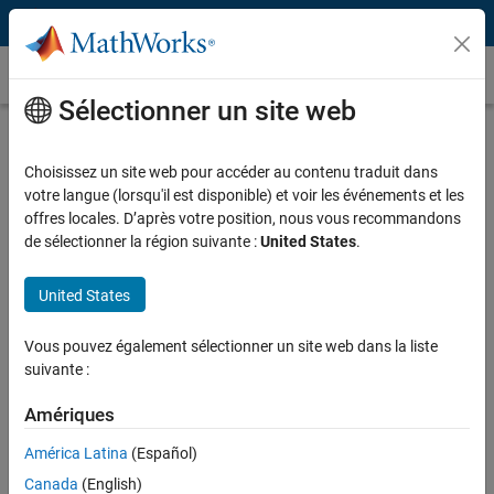
Passer au contenu
Transformée de Fourier rapide (FFT)
Sélectionner un site web
Qu'est-ce que la transformée de Fourier
rapide (FFT) ?
Choisissez un site web pour accéder au contenu traduit dans
votre langue (lorsqu'il est disponible) et voir les événements et les
La transformée de Fourier rapide (FFT) est une implémentation
offres locales. D’après votre position, nous vous recommandons
hautement optimisée de la transformée de Fourier discrète (DFT), qui
de sélectionner la région suivante :
United States
.
convertit des signaux discrets du domaine temporel au domaine
fréquentiel. Les calculs de FFT apportent des informations sur le
United States
contenu fréquentiel, la phase et d'autres propriétés du signal.
Vous pouvez également sélectionner un site web dans la liste
suivante :
Amériques
América Latina
(Español)
Canada
(English)