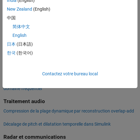
communications et données issues d'autres types de capteurs. La
India
(English)
FFT est parfois utilisée comme étape intermédiaire pour des
New Zealand
(English)
techniques de traitement du signal plus complexes.
中国
En traitement d'images, la FFT est utilisée pour le filtrage et la
简体中文
compression d'image. Elle est également utilisée en physique et en
English
mathématiques pour résoudre les équations aux dérivées partielles
日本
(日本語)
(EDP).
한국
(한국어)
Traitement du signal
Analyse temps-fréquence basée sur la FFT
Contactez votre bureau local
Transformer les signaux temps-fréquence en analyse dans le
domaine fréquentiel
Traitement audio
Compression de la plage dynamique par reconstruction overlap-add
Décalage de pitch et dilatation temporelle dans Simulink
Radar et communications