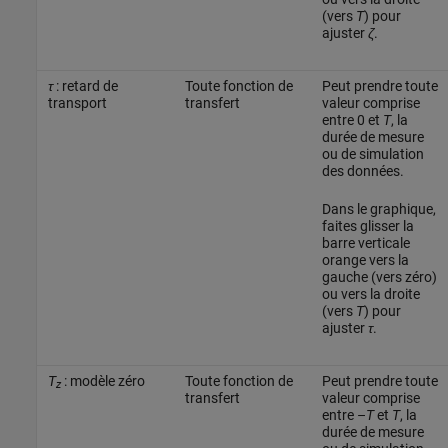
(vers
T
) pour
ajuster
ζ
.
τ
: retard de
Toute fonction de
Peut prendre toute
transport
transfert
valeur comprise
entre 0 et
T
, la
durée de mesure
ou de simulation
des données.
Dans le graphique,
faites glisser la
barre verticale
orange vers la
gauche (vers zéro)
ou vers la droite
(vers
T
) pour
ajuster
τ
.
T
: modèle zéro
Toute fonction de
Peut prendre toute
z
transfert
valeur comprise
entre –
T
et
T
, la
durée de mesure