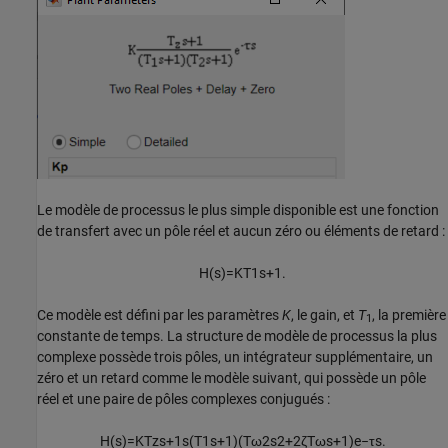
Le modèle de processus le plus simple disponible est une fonction
de transfert avec un pôle réel et aucun zéro ou éléments de retard :
H
(
s
)
=
K
T
1
s
+
1
.
Ce modèle est défini par les paramètres
K
, le gain, et
T
, la première
1
constante de temps. La structure de modèle de processus la plus
complexe possède trois pôles, un intégrateur supplémentaire, un
zéro et un retard comme le modèle suivant, qui possède un pôle
réel et une paire de pôles complexes conjugués :
H
(
s
)
=
K
T
z
s
+
1
s
(
T
1
s
+
1
)
(
T
ω
2
s
2
+
2
ζ
T
ω
s
+
1
)
e
−
τ
s
.