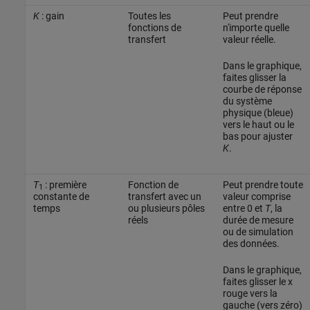
K
: gain
Toutes les
Peut prendre
fonctions de
n'importe quelle
transfert
valeur réelle.
Dans le graphique,
faites glisser la
courbe de réponse
du système
physique (bleue)
vers le haut ou le
bas pour ajuster
K
.
T
: première
Fonction de
Peut prendre toute
1
constante de
transfert avec un
valeur comprise
temps
ou plusieurs pôles
entre 0 et
T
, la
réels
durée de mesure
ou de simulation
des données.
Dans le graphique,
faites glisser le x
rouge vers la
gauche (vers zéro)