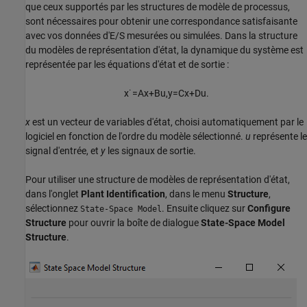
que ceux supportés par les structures de modèle de processus,
sont nécessaires pour obtenir une correspondance satisfaisante
avec vos données d'E/S mesurées ou simulées. Dans la structure
du modèles de représentation d'état, la dynamique du système est
représentée par les équations d'état et de sortie :
x
˙
=
A
x
+
B
u
,
y
=
C
x
+
D
u
.
x
est un vecteur de variables d'état, choisi automatiquement par le
logiciel en fonction de l'ordre du modèle sélectionné.
u
représente le
signal d'entrée, et
y
les signaux de sortie.
Pour utiliser une structure de modèles de représentation d'état,
dans l'onglet
Plant Identification
, dans le menu
Structure
,
sélectionnez
. Ensuite cliquez sur
Configure
State-Space Model
Structure
pour ouvrir la boîte de dialogue
State-Space Model
Structure
.