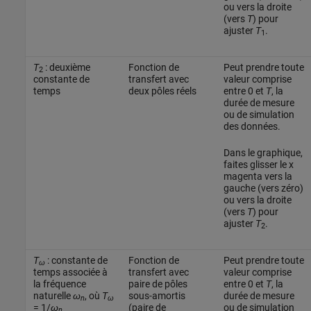
ou vers la droite
(vers
T
) pour
ajuster
T
.
1
T
: deuxième
Fonction de
Peut prendre toute
2
constante de
transfert avec
valeur comprise
temps
deux pôles réels
entre 0 et
T
, la
durée de mesure
ou de simulation
des données.
Dans le graphique,
faites glisser le x
magenta vers la
gauche (vers zéro)
ou vers la droite
(vers
T
) pour
ajuster
T
.
2
T
: constante de
Fonction de
Peut prendre toute
ω
temps associée à
transfert avec
valeur comprise
la fréquence
paire de pôles
entre 0 et
T
, la
naturelle
ω
, où
T
sous-amortis
durée de mesure
n
ω
= 1/
ω
(paire de
ou de simulation
n