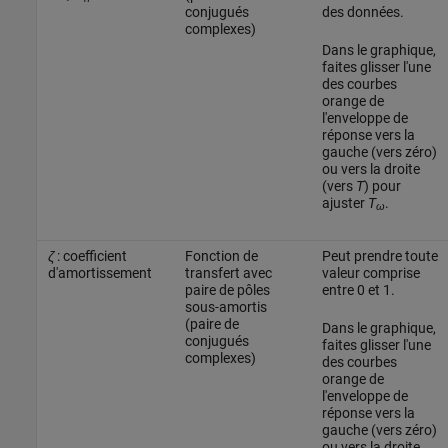
conjugués
des données.
complexes)
Dans le graphique,
faites glisser l'une
des courbes
orange de
l'enveloppe de
réponse vers la
gauche (vers zéro)
ou vers la droite
(vers
T
) pour
ajuster
T
.
ω
ζ
: coefficient
Fonction de
Peut prendre toute
d'amortissement
transfert avec
valeur comprise
paire de pôles
entre 0 et 1.
sous-amortis
(paire de
Dans le graphique,
conjugués
faites glisser l'une
complexes)
des courbes
orange de
l'enveloppe de
réponse vers la
gauche (vers zéro)
ou vers la droite