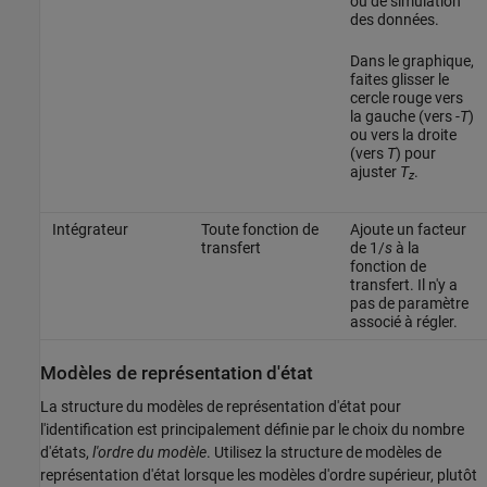
ou de simulation
des données.
Dans le graphique,
faites glisser le
cercle rouge vers
la gauche (vers -
T
)
ou vers la droite
(vers
T
) pour
ajuster
T
.
z
Intégrateur
Toute fonction de
Ajoute un facteur
transfert
de 1/
s
à la
fonction de
transfert. Il n'y a
pas de paramètre
associé à régler.
Modèles de représentation d'état
La structure du modèles de représentation d'état pour
l'identification est principalement définie par le choix du nombre
d'états,
l'ordre du modèle
. Utilisez la structure de modèles de
représentation d'état lorsque les modèles d'ordre supérieur, plutôt