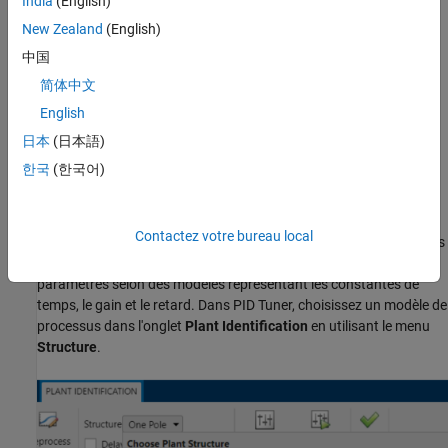
India
(English)
Lorsque vous commencez la tâche d'identification du système
New Zealand
(English)
physique, une structure de modèle de fonction de transfert à un
中国
pôle réel est sélectionnée par défaut. Cette configuration par
简体中文
défaut n'est pas sensible à la nature des données et peut ne pas
convenir à votre application. Il est donc recommandé de choisir
English
une structure de modèle appropriée avant de procéder à
日本
(日本語)
l'identification des paramètres.
한국
(한국어)
Modèles de processus
Les modèles de processus sont des fonctions de transfert avec
Contactez votre bureau local
3 pôles ou moins, et peuvent être augmentés par l'ajout d'éléments
zéro, de retard et d'intégrateur. Les modèles de processus sont
paramétrés selon des modèles représentant les constantes de
temps, le gain et le retard. Dans
PID Tuner
, choisissez un modèle de
processus dans l'onglet
Plant Identification
en utilisant le menu
Structure
.