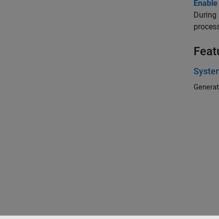
Enable
During 
process
Feat
Syste