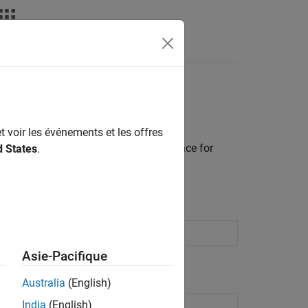
Answers
t voir les événements et les offres
erface enables you to create an interface for
d States
.
de from
MATLAB
code
Asie-Pacifique
Australia
(English)
India
(English)
 code from MATLAB code