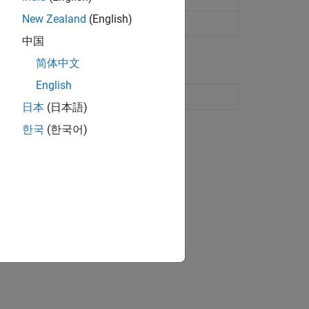
New Zealand
(English)
on objects
中国
简体中文
English
L code
日本
(日本語)
한국
(한국어)