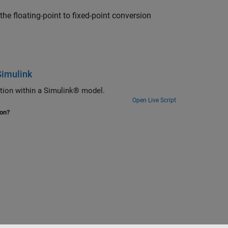
 floating-point to fixed-point conversion
Simulink
on block from a MATLAB® algorithm for integration within a Simulink® model.
Open Live Script
ion?