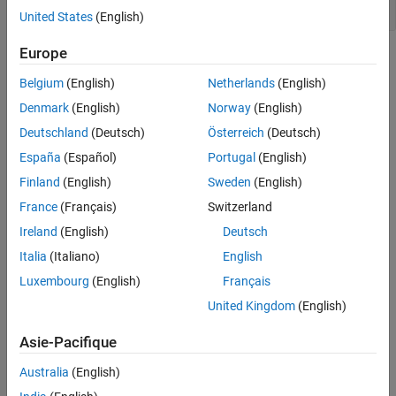
Traitement en arrière-plan
United States
(English)
Europe
Rubriques
Belgium
(English)
Netherlands
(English)
Schedule Command Execution Using Timer
Denmark
(English)
Norway
(English)
To schedule the execution of MATLAB commands, create a timer
object.
Deutschland
(Deutsch)
Österreich
(Deutsch)
España
(Español)
Portugal
(English)
Timer Callback Functions
Finland
(English)
Sweden
(English)
Handling Timer Queuing Conflicts
France
(Français)
Switzerland
Asynchronous Functions
Use
and
to run functions in the
Ireland
(English)
Deutsch
parfeval
backgroundPool
background.
Italia
(Italiano)
English
Luxembourg
(English)
Français
Run Functions in Background
United Kingdom
(English)
Run MATLAB Functions in Thread-Based Environment
Create Responsive Apps by Running Calculations in the
Asie-Pacifique
Background
Update Wait Bar While Functions Run in the Background
Australia
(English)
Run Optimizations in the Background