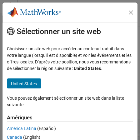
Passer au contenu
Centre d’aide MATLAB
Activer/désactiver l'affichage du menu d
Sélectionner un site web
Contenu principal
Accueil de la documentation
Traitement en arrière-plan et
parallèle
MATLAB
Choisissez un site web pour accéder au contenu traduit dans
Programmation
votre langue (lorsqu'il est disponible) et voir les événements et les
offres locales. D’après votre position, nous vous recommandons
Catégorie
Exécuter du code en arrière-plan ou à un moment précis
de sélectionner la région suivante :
United States
.
®
MATLAB
inclut des fonctionnalités permettant de régler des
Scripts
timers pour l’exécution des programmes et d’exécuter le code en
Fonctions
United States
arrière-plan.
Live scripts et fonctions
Classes
Fonctions
Vous pouvez également sélectionner un site web dans la liste
Fichiers et dossiers
suivante :
développer tout
Traitement en arrière-plan et parallèle
Sécurité du code MATLAB
Amériques
Planifier l’exécution avec un Timer
Évaluation et traitement des exceptions
América Latina
(Español)
avancés
Canada
(English)