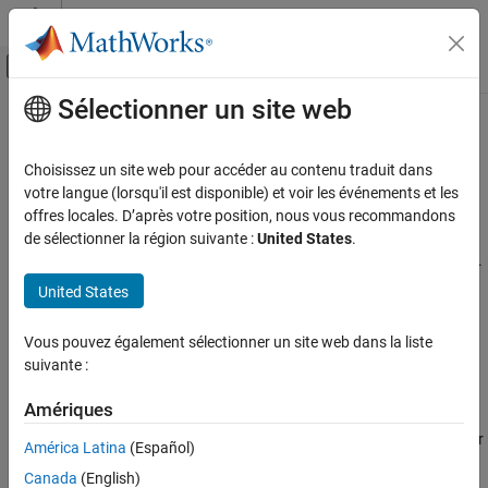
Passer au contenu
Centre d’aide MATLAB
Activer/désactiver l'affichage du menu d
Sélectionner un site web
Contenu principal
Accueil de la documentation
Géométrie algorithmique
MATLAB
Choisissez un site web pour accéder au contenu traduit dans
Mathématique
Triangulation, régions englobantes, diagrammes de Voronoï,
votre langue (lorsqu'il est disponible) et voir les événements et les
polygones
offres locales. D’après votre position, nous vous recommandons
Catégorie
®
MATLAB
propose des fonctions et des objets de géométrie
de sélectionner la région suivante :
United States
.
Mathématiques élémentaires
algorithmique pour représenter et utiliser des géométries 2D et 3D.
Algèbre linéaire
Vous pouvez créer et analyser des triangulations, des régions
United States
Génération de nombres aléatoires
englobantes, des schémas géométriques et des formes
Interpolation
polygonales.
Vous pouvez également sélectionner un site web dans la liste
Optimisation
suivante :
Catégories
Intégration numérique et équations
différentielles
Amériques
Triangulations
Analyse et filtrage de Fourier
Représenter des triangulations, y compris de Delaunay, et interagir
América Latina
(Español)
Matrices creuses
avec elles
Algorithmes de graphes et de réseaux
Canada
(English)