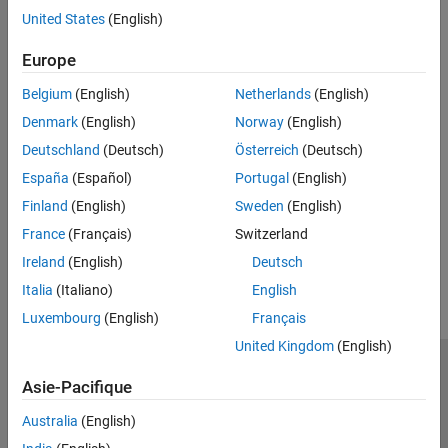
Recherche spatiale
Géométrie algorithmique
United States
(English)
Effectuer des recherches par triangulation
Triangulations
Régions englobantes
Europe
Recherche spatiale
Calculer l’enveloppe convexe, la forme alpha ou les limites autour
Régions englobantes
Belgium
(English)
Netherlands
(English)
des points
Diagrammes de Voronoï
Denmark
(English)
Norway
(English)
Diagrammes de Voronoï
Formes polygonales
Calculer et tracer des diagrammes de Voronoï
Deutschland
(Deutsch)
Österreich
(Deutsch)
Quantum Computing
Formes polygonales
España
(Español)
Portugal
(English)
Créer et manipuler des polygones et des formes polygonales
Finland
(English)
Sweden
(English)
France
(Français)
Switzerland
How useful was this information?
Ireland
(English)
Deutsch
Italia
(Italiano)
English
Luxembourg
(English)
Français
United Kingdom
(English)
Trust Center
Marques déposées
Politique de confidentialité
Asie-Pacifique
Lutte anti-piratage
Statut des applications
Contacts locaux
Australia
(English)
© 1994-2026 The MathWorks, Inc.