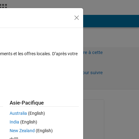
Plus
Connectez-vous pour répondre à cette
ments et les offres locales. D’après votre
question.
Partager
Connectez-vous pour suivre
l’activité
Asie-Pacifique
Question posée :
Australia
(English)
Yug Dave
India
(English)
le 18 Juil 2019
New Zealand
(English)
Modifié(e) :