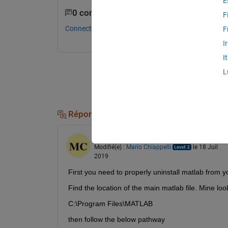
E
0 commentaires
F
Connectez-vous pour commenter.
F
I
I
L
Réponses (1)
Mario Chiappelli
le 18 Juil 2019
Modifié(e) :
Mario Chiappelli
le 18 Juil
2019
First you need to properly uninstall matlab from 
Find the location of the main matlab file. Mine look
C:\Program Files\MATLAB
then follow the below pathway