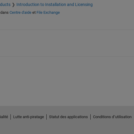
oducts
Introduction to Installation and Licensing
dans
Centre d'aide
et
File Exchange
alité
Lutte anti-piratage
Statut des applications
Conditions d՚utilisation