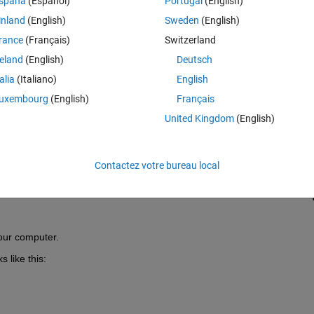
spaña
(Español)
Portugal
(English)
inland
(English)
Sweden
(English)
rance
(Français)
Switzerland
reland
(English)
Deutsch
talia
(Italiano)
English
Connectez-vous pour répondre à cette q
uxembourg
(English)
Français
United Kingdom
(English)
Partager
Connectez-vous pour suivre l
Contactez votre bureau local
0 votes
your computer.
s like this: