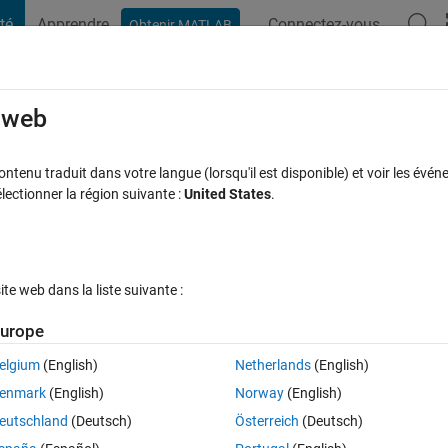
té
Apprendre
Connectez-vous
Obtenir MATLAB
t Playground
Discussions
Compétitions
Blogs
Publication
rcourir
FAQ MATLAB
Plus
e web
 my computer?
tenu traduit dans votre langue (lorsqu'il est disponible) et voir les événe
ctionner la région suivante :
United States
.
 jour 18 Juil 2019
66 Vues (30 jours)
e web dans la liste suivante :
urope
elgium
(English)
Netherlands
(English)
0 votes
enmark
(English)
Norway
(English)
 all the data on my PC and replace the hard drive. Now I am unable to 
eutschland
(Deutsch)
Österreich
(Deutsch)